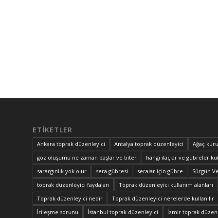
ETIKETLER
Ankara toprak düzenleyici
Antalya toprak düzenleyici
Ağaç kuru
göz oluşumu ne zaman başlar ve biter
hangi ilaçlar ve gübreler kul
sarargınlık yok olur
sera gübresi
seralar için gübre
Sürgün V
toprak düzenleyici faydaları
Toprak düzenleyici kullanım alanları
Toprak düzenleyici nedir
Toprak düzenleyici nerelerde kullanılır
İrileşme sorunu
İstanbul toprak düzenleyici
İzmir toprak düzenl