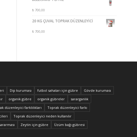
₺
700,00
20 KG ÇUVAL TOPRAK DÜZENLEYİCİ
₺
700,00
eri
Dip kuruması
futbol sahaları için gübre
Gövde kuruması
ır
organik gübre
organik gübreler
sararganlık
k düzenleyici farklılıkları
Toprak düzenleyici farkı
ileri
Toprak düzenleyici neden kullanılır
sararması
Zeytin için gübre
Üzüm bağı gübresi