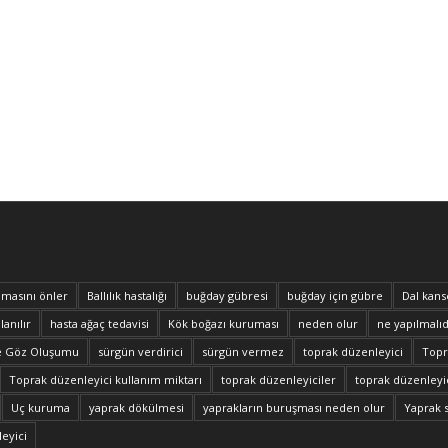
masını önler
Ballılık hastalığı
buğday gübresi
buğday için gübre
Dal kans
lanılır
hasta ağaç tedavisi
Kök boğazı kuruması
neden olur
ne yapılmalıd
e Göz Oluşumu
sürgün verdirici
sürgün vermez
toprak düzenleyici
Topra
Toprak düzenleyici kullanım miktarı
toprak düzenleyiciler
toprak düzenleyic
Uç kuruma
yaprak dökülmesi
yaprakların buruşması neden olur
Yaprak 
eyici