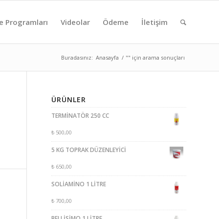
e Programları
Videolar
Ödeme
İletişim
Buradasınız:
Anasayfa
/
"" için arama sonuçları
ÜRÜNLER
TERMİNATÖR 250 CC
₺
500,00
5 KG TOPRAK DÜZENLEYİCİ
₺
650,00
SOLİAMİNO 1 LİTRE
₺
700,00
BELLİSİMO 1 LİTRE