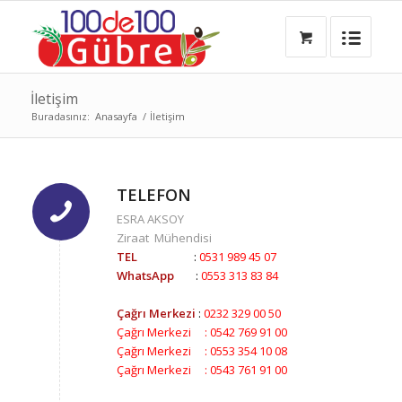
İletişim
Buradasınız:
Anasayfa
/
İletişim
TELEFON
ESRA AKSOY
Ziraat Mühendisi
TEL
:
0531 989 45 07
WhatsApp
:
0553 313 83 84
Çağrı Merkezi
:
0232 329 00 50
Çağrı Merkezi : 0542 769 91 00
Çağrı Merkezi : 0553 354 10 08
Çağrı Merkezi : 0543 761 91 00