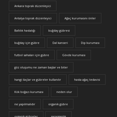
Ankara toprak düzenleyici
Antalya toprak düzenleyici
Ağaç kurumasını önler
Ballılık hastalığı
buğday gübresi
buğday için gübre
Dal kanseri
Dip kuruması
futbol sahaları için gübre
Gövde kuruması
göz oluşumu ne zaman başlar ve biter
hangi ilaçlar ve gübreler kullanılır
hasta ağaç tedavisi
Kök boğazı kuruması
neden olur
ne yapılmalıdır
organik gübre
organik gübreler
sararganlık