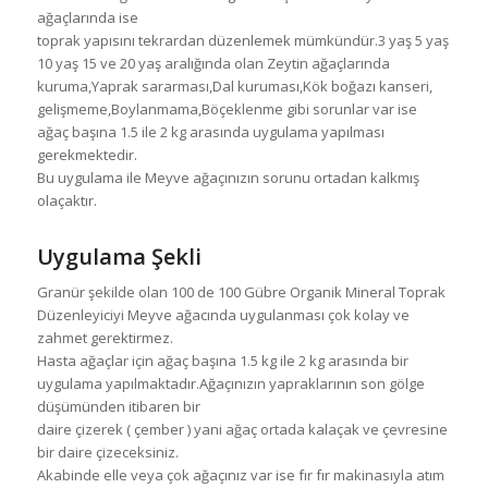
ağaçlarında ise
toprak yapısını tekrardan düzenlemek mümkündür.3 yaş 5 yaş
10 yaş 15 ve 20 yaş aralığında olan Zeytin ağaçlarında
kuruma,Yaprak sararması,Dal kuruması,Kök boğazı kanseri,
gelişmeme,Boylanmama,Böçeklenme gibi sorunlar var ise
ağaç başına 1.5 ile 2 kg arasında uygulama yapılması
gerekmektedir.
Bu uygulama ile Meyve ağaçınızın sorunu ortadan kalkmış
olaçaktır.
Uygulama Şekli
Granür şekilde olan 100 de 100 Gübre Organik Mineral Toprak
Düzenleyiciyi Meyve ağacında uygulanması çok kolay ve
zahmet gerektirmez.
Hasta ağaçlar için ağaç başına 1.5 kg ile 2 kg arasında bir
uygulama yapılmaktadır.Ağaçınızın yapraklarının son gölge
düşümünden itibaren bir
daire çizerek ( çember ) yani ağaç ortada kalaçak ve çevresine
bir daire çizeceksiniz.
Akabinde elle veya çok ağaçınız var ise fır fır makinasıyla atım