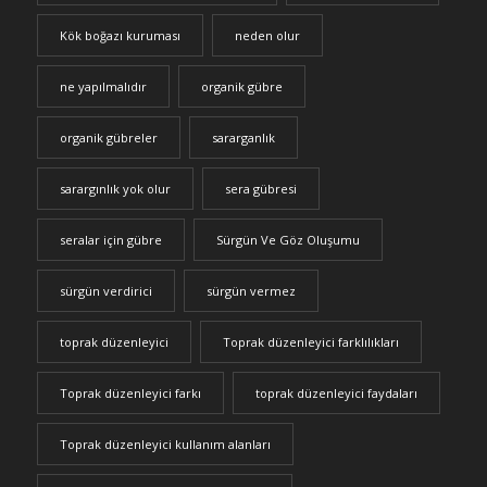
Kök boğazı kuruması
neden olur
ne yapılmalıdır
organik gübre
organik gübreler
sararganlık
sarargınlık yok olur
sera gübresi
seralar için gübre
Sürgün Ve Göz Oluşumu
sürgün verdirici
sürgün vermez
toprak düzenleyici
Toprak düzenleyici farklılıkları
Toprak düzenleyici farkı
toprak düzenleyici faydaları
Toprak düzenleyici kullanım alanları