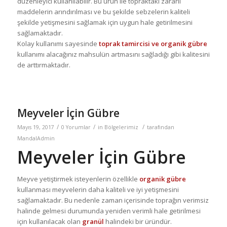
düzenleyici kullanılabilir. Bu ürün ile topraktaki zararlı
maddelerin arındırılması ve bu şekilde sebzelerin kaliteli
şekilde yetişmesini sağlamak için uygun hale getirilmesini
sağlamaktadır.
Kolay kullanımı sayesinde
toprak tamircisi ve organik gübre
kullanımı alacağınız mahsulün artmasını sağladığı gibi kalitesini
de arttırmaktadır.
Meyveler İçin Gübre
/
/
/
Mayıs 19, 2017
0 Yorumlar
in
Bölgelerimiz
tarafından
MandalAdmin
Meyveler İçin Gübre
Meyve yetiştirmek isteyenlerin özellikle
organik gübre
kullanması meyvelerin daha kaliteli ve iyi yetişmesini
sağlamaktadır. Bu nedenle zaman içerisinde toprağın verimsiz
halinde gelmesi durumunda yeniden verimli hale getirilmesi
için kullanılacak olan
granül
halindeki bir üründür.