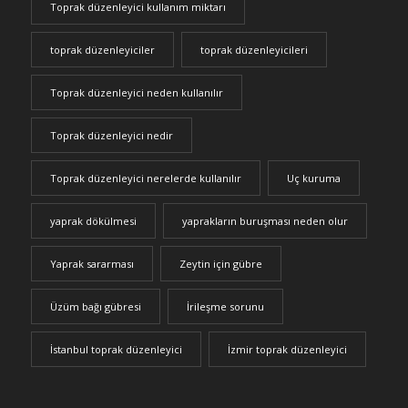
Toprak düzenleyici kullanım miktarı
toprak düzenleyiciler
toprak düzenleyicileri
Toprak düzenleyici neden kullanılır
Toprak düzenleyici nedir
Toprak düzenleyici nerelerde kullanılır
Uç kuruma
yaprak dökülmesi
yaprakların buruşması neden olur
Yaprak sararması
Zeytin için gübre
Üzüm bağı gübresi
İrileşme sorunu
İstanbul toprak düzenleyici
İzmir toprak düzenleyici