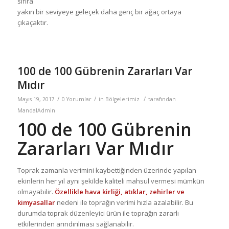
sıfıra
yakın bir seviyeye geleçek daha genç bir ağaç ortaya
çıkaçaktır.
100 de 100 Gübrenin Zararları Var
Mıdır
/
/
/
Mayıs 19, 2017
0 Yorumlar
in
Bölgelerimiz
tarafından
MandalAdmin
100 de 100 Gübrenin
Zararları Var Mıdır
Toprak zamanla verimini kaybettiğinden üzerinde yapılan
ekinlerin her yıl aynı şekilde kaliteli mahsul vermesi mümkün
olmayabilir.
Özellikle hava kirliği, atıklar, zehirler ve
kimyasallar
nedeni ile toprağın verimi hızla azalabilir. Bu
durumda toprak düzenleyici ürün ile toprağın zararlı
etkilerinden arındırılması sağlanabilir.