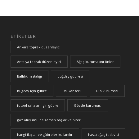
ETIKETLER
Ankara toprak düzenleyici
Antalya toprak düzenleyici
Ağaç kurumasını önler
Ballılık hastalığı
buğday gübresi
buğday için gübre
Dal kanseri
Dip kuruması
futbol sahaları için gübre
Gövde kuruması
göz oluşumu ne zaman başlar ve biter
hangi ilaçlar ve gübreler kullanılır
hasta ağaç tedavisi