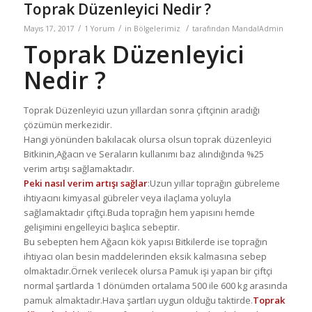
Toprak Düzenleyici Nedir ?
/
/
/
Mayıs 17, 2017
1 Yorum
in
Bölgelerimiz
tarafından
MandalAdmin
Toprak Düzenleyici
Nedir ?
Toprak Düzenleyici uzun yıllardan sonra çiftçinin aradığı
çözümün merkezidir.
Hangi yönünden bakılacak olursa olsun toprak düzenleyici
Bitkinin,Ağacın ve Seraların kullanımı baz alındığında %25
verim artışı sağlamaktadır.
Peki nasıl verim artışı sağlar
:Uzun yıllar toprağın gübreleme
ihtiyacını kimyasal gübreler veya ilaçlama yoluyla
sağlamaktadır çiftçi.Buda toprağın hem yapısını hemde
gelişimini engelleyici başlıca sebeptir.
Bu sebepten hem Ağacın kök yapısı Bitkilerde ise toprağın
ihtiyacı olan besin maddelerinden eksik kalmasına sebep
olmaktadır.Örnek verilecek olursa Pamuk işi yapan bir çiftçi
normal şartlarda 1 dönümden ortalama 500 ile 600 kg arasında
pamuk almaktadır.Hava şartları uygun olduğu taktirde.
Toprak