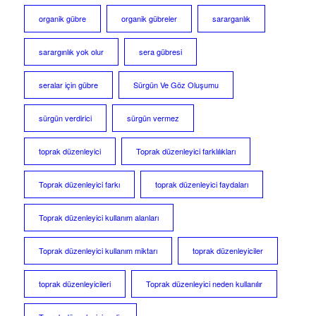
organik gübre
organik gübreler
sararganlık
sarargınlık yok olur
sera gübresi
seralar için gübre
Sürgün Ve Göz Oluşumu
sürgün verdirici
sürgün vermez
toprak düzenleyici
Toprak düzenleyici farklılıkları
Toprak düzenleyici farkı
toprak düzenleyici faydaları
Toprak düzenleyici kullanım alanları
Toprak düzenleyici kullanım miktarı
toprak düzenleyiciler
toprak düzenleyicileri
Toprak düzenleyici neden kullanılır