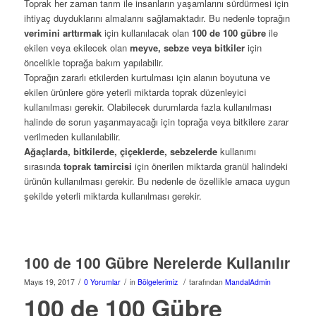
Toprak her zaman tarım ile insanların yaşamlarını sürdürmesi için
ihtiyaç duyduklarını almalarını sağlamaktadır. Bu nedenle toprağın
verimini arttırmak
için kullanılacak olan
100 de 100 gübre
ile
ekilen veya ekilecek olan
meyve, sebze veya bitkiler
için
öncelikle toprağa bakım yapılabilir.
Toprağın zararlı etkilerden kurtulması için alanın boyutuna ve
ekilen ürünlere göre yeterli miktarda toprak düzenleyici
kullanılması gerekir. Olabilecek durumlarda fazla kullanılması
halinde de sorun yaşanmayacağı için toprağa veya bitkilere zarar
verilmeden kullanılabilir.
Ağaçlarda, bitkilerde, çiçeklerde, sebzelerde
kullanımı
sırasında
toprak tamircisi
için önerilen miktarda granül halindeki
ürünün kullanılması gerekir. Bu nedenle de özellikle amaca uygun
şekilde yeterli miktarda kullanılması gerekir.
100 de 100 Gübre Nerelerde Kullanılır
/
/
/
Mayıs 19, 2017
0 Yorumlar
in
Bölgelerimiz
tarafından
MandalAdmin
100 de 100 Gübre