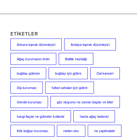
ETIKETLER
Ankara toprak düzenleyici
Antalya toprak düzenleyici
Ağaç kurumasını önler
Ballılık hastalığı
buğday gübresi
buğday için gübre
Dal kanseri
Dip kuruması
futbol sahaları için gübre
Gövde kuruması
göz oluşumu ne zaman başlar ve biter
hangi ilaçlar ve gübreler kullanılır
hasta ağaç tedavisi
Kök boğazı kuruması
neden olur
ne yapılmalıdır