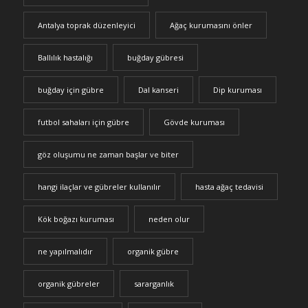
Antalya toprak düzenleyici
Ağaç kurumasını önler
Ballılık hastalığı
buğday gübresi
buğday için gübre
Dal kanseri
Dip kuruması
futbol sahaları için gübre
Gövde kuruması
göz oluşumu ne zaman başlar ve biter
hangi ilaçlar ve gübreler kullanılır
hasta ağaç tedavisi
Kök boğazı kuruması
neden olur
ne yapılmalıdır
organik gübre
organik gübreler
sararganlık