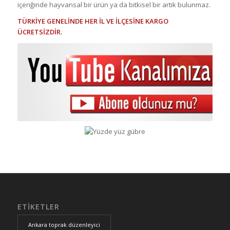
içeriğinde hayvansal bir ürün ya da bitkisel bir artık bulunmaz.
TÜRKİYE GENELİNDE HER İL VE İLÇESİNE KARGO
ÜCRETSİZDİR.
ETIKETLER
Ankara toprak düzenleyici