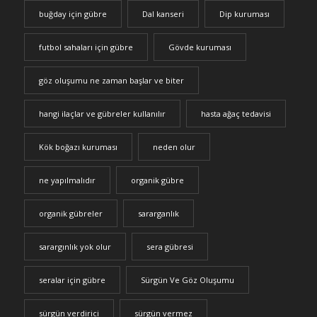
buğday için gübre
Dal kanseri
Dip kuruması
futbol sahaları için gübre
Gövde kuruması
göz oluşumu ne zaman başlar ve biter
hangi ilaçlar ve gübreler kullanılır
hasta ağaç tedavisi
Kök boğazı kuruması
neden olur
ne yapılmalıdır
organik gübre
organik gübreler
sararganlık
sarargınlık yok olur
sera gübresi
seralar için gübre
Sürgün Ve Göz Oluşumu
sürgün verdirici
sürgün vermez