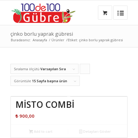
çinko borlu yaprak gübresi
Buradasınız:
Anasayfa
/
Ürünler
/
Etiket: çinko borlu yaprak gübresi
Sıralama ölçütü
Varsayılan Sıra
Ürünleri
artan
Görüntüle
15 Sayfa başına ürün
şekilde
sıralamak
MİSTO COMBİ
için
₺
900,00
tıklayın
Add to cart
Detayları Göster