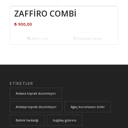
ZAFFİRO COMBİ
₺
900,00
Add to cart
Detayları Göster
ETIKETLER
Ankara toprak düzenleyici
Antalya toprak düzenleyici
Ağaç kurumasını önler
Ballılık hastalığı
buğday gübresi