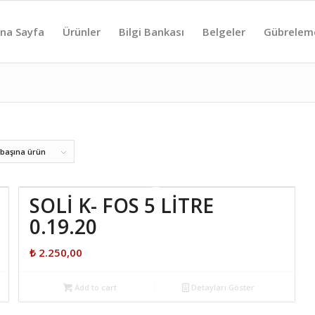
na Sayfa
Ürünler
Bilgi Bankası
Belgeler
Gübrelem
 başına ürün
SOLİ K- FOS 5 LİTRE
0.19.20
₺
2.250,00
Add to cart
Detayları Göster