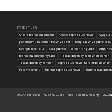
ETIKETLER
Ankara toprak düzenleyici
Antalya toprak düzenleyici
Ağaç kuru
göz oluşumu ne zaman başlar ve biter
hangi ilaçlar ve gübreler kul
sarargınlık yok olur
sera gübresi
seralar için gübre
Sürgün V
toprak düzenleyici faydaları
Toprak düzenleyici kullanım alanları
Toprak düzenleyici nedir
Toprak düzenleyici nerelerde kullanılır
İrileşme sorunu
İstanbul toprak düzenleyici
İzmir toprak düzenl
2023 © Telif Hakkı - 100de100Gübre | Web Tasarım & Hosting:
FAZLAN