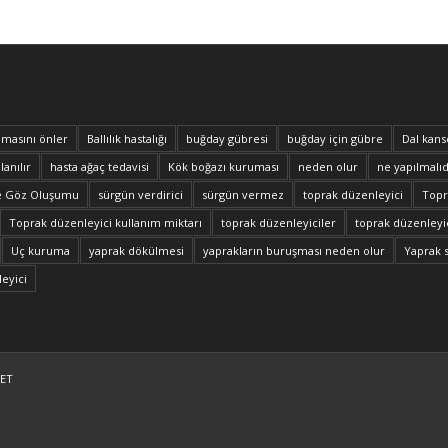
masını önler
Ballılık hastalığı
buğday gübresi
buğday için gübre
Dal kans
lanılır
hasta ağaç tedavisi
Kök boğazı kuruması
neden olur
ne yapılmalıd
e Göz Oluşumu
sürgün verdirici
sürgün vermez
toprak düzenleyici
Topra
Toprak düzenleyici kullanım miktarı
toprak düzenleyiciler
toprak düzenleyic
Uç kuruma
yaprak dökülmesi
yaprakların buruşması neden olur
Yaprak 
eyici
ET