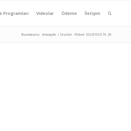
e Programları
Videolar
Ödeme
İletişim
Buradasınız:
Anasayfa
/
Ürünler
/
Etiket: SOLİFOS 0.19 .20