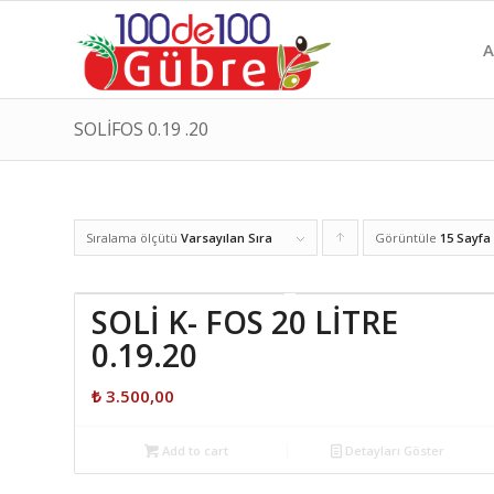
A
SOLİFOS 0.19 .20
Sıralama ölçütü
Varsayılan Sıra
Görüntüle
Ürünleri
15 Sayfa
artan
şekilde
SOLİ K- FOS 20 LİTRE
sıralamak
0.19.20
için
₺
3.500,00
tıklayın
Add to cart
Detayları Göster