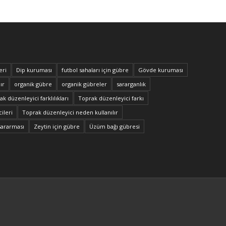
eri
Dip kuruması
futbol sahaları için gübre
Gövde kuruması
ır
organik gübre
organik gübreler
sararganlık
k düzenleyici farklılıkları
Toprak düzenleyici farkı
ileri
Toprak düzenleyici neden kullanılır
sararması
Zeytin için gübre
Üzüm bağı gübresi