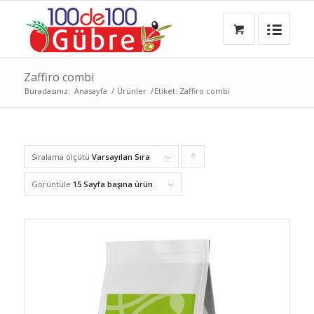
Zaffiro combi
Buradasınız:
Anasayfa
/
Ürünler
/
Etiket: Zaffiro combi
Sıralama ölçütü
Varsayılan Sıra
Ürünleri
artan
Görüntüle
15 Sayfa başına ürün
şekilde
sıralamak
için
tıklayın