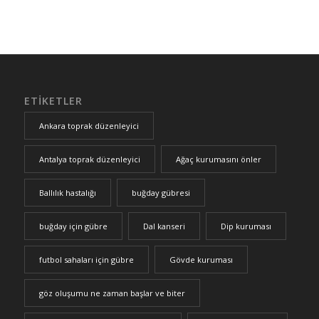
ETIKETLER
Ankara toprak düzenleyici
Antalya toprak düzenleyici
Ağaç kurumasını önler
Ballılık hastalığı
buğday gübresi
buğday için gübre
Dal kanseri
Dip kuruması
futbol sahaları için gübre
Gövde kuruması
göz oluşumu ne zaman başlar ve biter