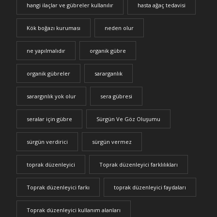
hangi ilaçlar ve gübreler kullanılır
hasta ağaç tedavisi
Kök boğazı kuruması
neden olur
ne yapılmalıdır
organik gübre
organik gübreler
sararganlık
sarargınlık yok olur
sera gübresi
seralar için gübre
Sürgün Ve Göz Oluşumu
sürgün verdirici
sürgün vermez
toprak düzenleyici
Toprak düzenleyici farklılıkları
Toprak düzenleyici farkı
toprak düzenleyici faydaları
Toprak düzenleyici kullanım alanları