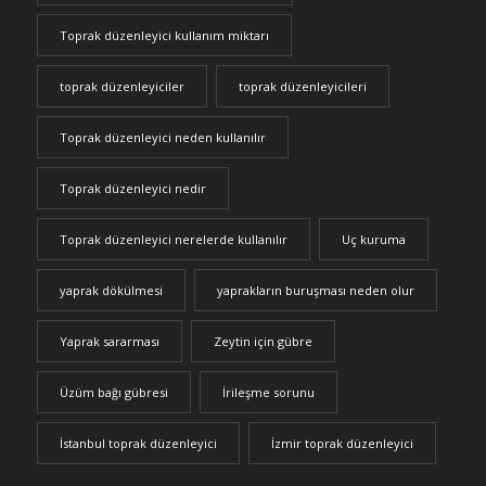
Toprak düzenleyici kullanım miktarı
toprak düzenleyiciler
toprak düzenleyicileri
Toprak düzenleyici neden kullanılır
Toprak düzenleyici nedir
Toprak düzenleyici nerelerde kullanılır
Uç kuruma
yaprak dökülmesi
yaprakların buruşması neden olur
Yaprak sararması
Zeytin için gübre
Üzüm bağı gübresi
İrileşme sorunu
İstanbul toprak düzenleyici
İzmir toprak düzenleyici