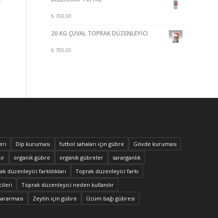
₺
700,00
20 KG ÇUVAL TOPRAK DÜZENLEYİCİ
₺
700,00
eri
Dip kuruması
futbol sahaları için gübre
Gövde kuruması
ır
organik gübre
organik gübreler
sararganlık
k düzenleyici farklılıkları
Toprak düzenleyici farkı
ileri
Toprak düzenleyici neden kullanılır
sararması
Zeytin için gübre
Üzüm bağı gübresi