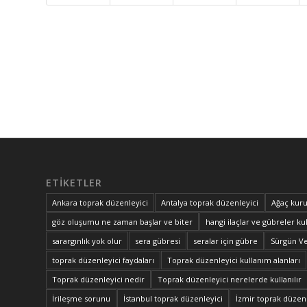
ETIKETLER
Ankara toprak düzenleyici
Antalya toprak düzenleyici
Ağaç kuru
göz oluşumu ne zaman başlar ve biter
hangi ilaçlar ve gübreler kul
sarargınlık yok olur
sera gübresi
seralar için gübre
Sürgün V
toprak düzenleyici faydaları
Toprak düzenleyici kullanım alanları
Toprak düzenleyici nedir
Toprak düzenleyici nerelerde kullanılır
İrileşme sorunu
İstanbul toprak düzenleyici
İzmir toprak düzenl