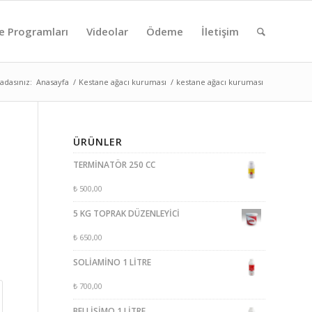
e Programları
Videolar
Ödeme
İletişim
adasınız:
Anasayfa
/
Kestane ağacı kuruması
/
kestane ağacı kuruması
ÜRÜNLER
TERMİNATÖR 250 CC
₺
500,00
5 KG TOPRAK DÜZENLEYİCİ
₺
650,00
SOLİAMİNO 1 LİTRE
₺
700,00
BELLİSİMO 1 LİTRE