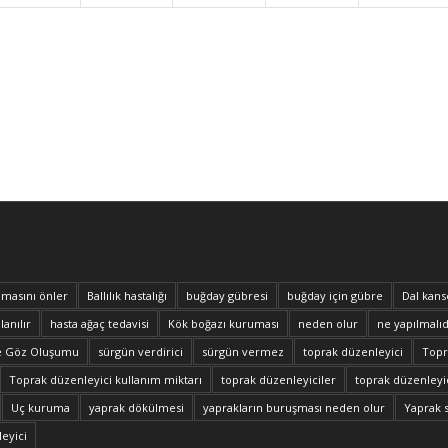
masını önler
Ballılık hastalığı
buğday gübresi
buğday için gübre
Dal kans
lanılır
hasta ağaç tedavisi
Kök boğazı kuruması
neden olur
ne yapılmalıd
e Göz Oluşumu
sürgün verdirici
sürgün vermez
toprak düzenleyici
Topra
Toprak düzenleyici kullanım miktarı
toprak düzenleyiciler
toprak düzenleyic
Uç kuruma
yaprak dökülmesi
yaprakların buruşması neden olur
Yaprak 
eyici