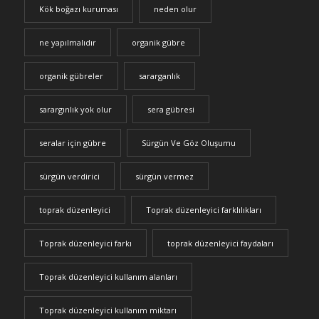
Kök boğazı kuruması
neden olur
ne yapılmalıdır
organik gübre
organik gübreler
sararganlık
sarargınlık yok olur
sera gübresi
seralar için gübre
Sürgün Ve Göz Oluşumu
sürgün verdirici
sürgün vermez
toprak düzenleyici
Toprak düzenleyici farklılıkları
Toprak düzenleyici farkı
toprak düzenleyici faydaları
Toprak düzenleyici kullanım alanları
Toprak düzenleyici kullanım miktarı