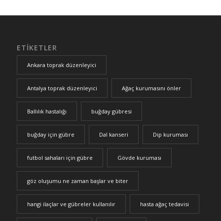
ETIKETLER
Ankara toprak düzenleyici
Antalya toprak düzenleyici
Ağaç kurumasını önler
Ballılık hastalığı
buğday gübresi
buğday için gübre
Dal kanseri
Dip kuruması
futbol sahaları için gübre
Gövde kuruması
göz oluşumu ne zaman başlar ve biter
hangi ilaçlar ve gübreler kullanılır
hasta ağaç tedavisi