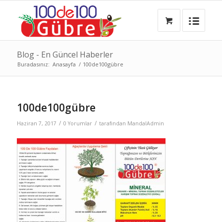
Blog - En Güncel Haberler
Buradasınız:
Anasayfa
/
100de100gübre
100de100gübre
/
/
Haziran 7, 2017
0 Yorumlar
tarafından
MandalAdmin