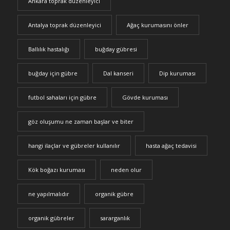
Ankara toprak düzenleyici
Antalya toprak düzenleyici
Ağaç kurumasını önler
Ballılık hastalığı
buğday gübresi
buğday için gübre
Dal kanseri
Dip kuruması
futbol sahaları için gübre
Gövde kuruması
göz oluşumu ne zaman başlar ve biter
hangi ilaçlar ve gübreler kullanılır
hasta ağaç tedavisi
Kök boğazı kuruması
neden olur
ne yapılmalıdır
organik gübre
organik gübreler
sararganlık