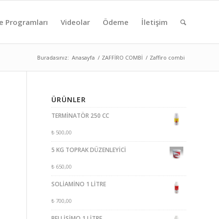
e Programları
Videolar
Ödeme
İletişim
Buradasınız:
Anasayfa
/
ZAFFİRO COMBİ
/
Zaffiro combi
ÜRÜNLER
TERMİNATÖR 250 CC
₺
500,00
5 KG TOPRAK DÜZENLEYİCİ
₺
650,00
SOLİAMİNO 1 LİTRE
₺
700,00
BELLİSİMO 1 LİTRE