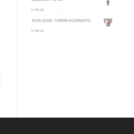
₺
700,00
20 KG ÇUVAL TOPRAK DÜZENLEYİCİ
₺
700,00