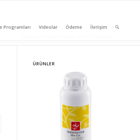
e Programları
Videolar
Ödeme
İletişim
Buradasınız:
Anasayfa
/
SOLİCAL 20 LİTRE
/
SOLİCAL 20 LT
ÜRÜNLER