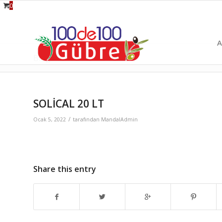
0
A
Blog - En Güncel Haberler
SOLİCAL 20 LT
/
Ocak 5, 2022
tarafından
MandalAdmin
Share this entry