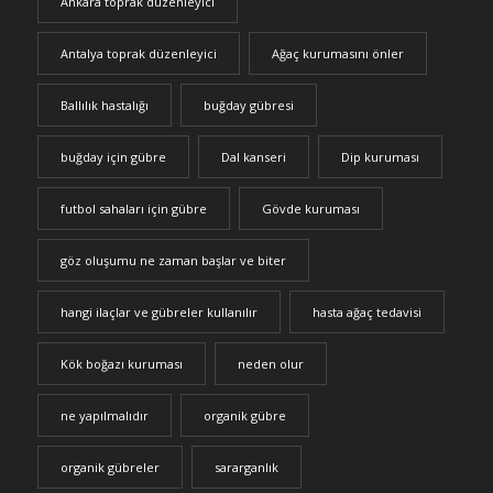
Ankara toprak düzenleyici
Antalya toprak düzenleyici
Ağaç kurumasını önler
Ballılık hastalığı
buğday gübresi
buğday için gübre
Dal kanseri
Dip kuruması
futbol sahaları için gübre
Gövde kuruması
göz oluşumu ne zaman başlar ve biter
hangi ilaçlar ve gübreler kullanılır
hasta ağaç tedavisi
Kök boğazı kuruması
neden olur
ne yapılmalıdır
organik gübre
organik gübreler
sararganlık