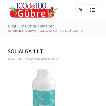
Blog - En Güncel Haberler
Buradasınız:
Anasayfa
/
SOLİALGA 1 LİTRE
/
SOLİALGA 1 LT
SOLİALGA 1 LT
/
Ocak 5, 2022
tarafından
MandalAdmin