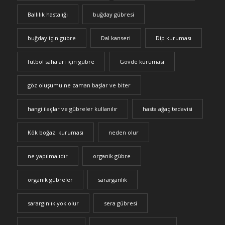
Ballılık hastalığı
buğday gübresi
buğday için gübre
Dal kanseri
Dip kuruması
futbol sahaları için gübre
Gövde kuruması
göz oluşumu ne zaman başlar ve biter
hangi ilaçlar ve gübreler kullanılır
hasta ağaç tedavisi
Kök boğazı kuruması
neden olur
ne yapılmalıdır
organik gübre
organik gübreler
sararganlık
sarargınlık yok olur
sera gübresi