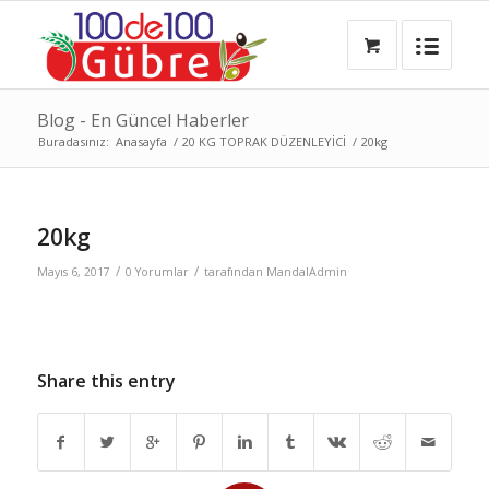
Blog - En Güncel Haberler
Buradasınız:
Anasayfa
/
20 KG TOPRAK DÜZENLEYİCİ
/
20kg
20kg
/
/
Mayıs 6, 2017
0 Yorumlar
tarafından
MandalAdmin
Share this entry