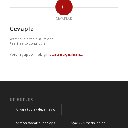
0
CEVAPLAR
Cevapla
Want to join the discussion?
Feel free to contribute!
Yorum yapabilmek için
oturum açmalısınız
.
ETIKETLER
Ankara toprak düzenleyici
Antalya toprak düzenleyici
Ağaç kurumasını önler