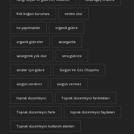
Kök boğazı kuruması
neden olur
ne yapılmalıdır
organik gübre
organik gübreler
sararganlık
sarargınlık yok olur
sera gübresi
seralar için gübre
Sürgün Ve Göz Oluşumu
sürgün verdirici
sürgün vermez
toprak düzenleyici
Toprak düzenleyici farklılıkları
Toprak düzenleyici farkı
toprak düzenleyici faydaları
Toprak düzenleyici kullanım alanları