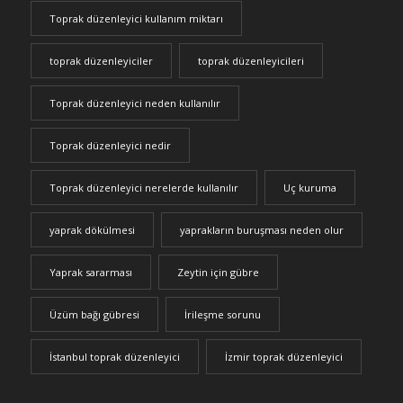
Toprak düzenleyici kullanım miktarı
toprak düzenleyiciler
toprak düzenleyicileri
Toprak düzenleyici neden kullanılır
Toprak düzenleyici nedir
Toprak düzenleyici nerelerde kullanılır
Uç kuruma
yaprak dökülmesi
yaprakların buruşması neden olur
Yaprak sararması
Zeytin için gübre
Üzüm bağı gübresi
İrileşme sorunu
İstanbul toprak düzenleyici
İzmir toprak düzenleyici