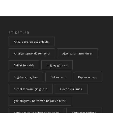
ETIKETLER
Ankara toprak düzenleyici
Antalya toprak düzenleyici
Ağaç kurumasını önler
Ballılık hastalığı
buğday gübresi
buğday için gübre
Dal kanseri
Dip kuruması
futbol sahaları için gübre
Gövde kuruması
göz oluşumu ne zaman başlar ve biter
hangi ilaçlar ve gübreler kullanılır
hasta ağaç tedavisi