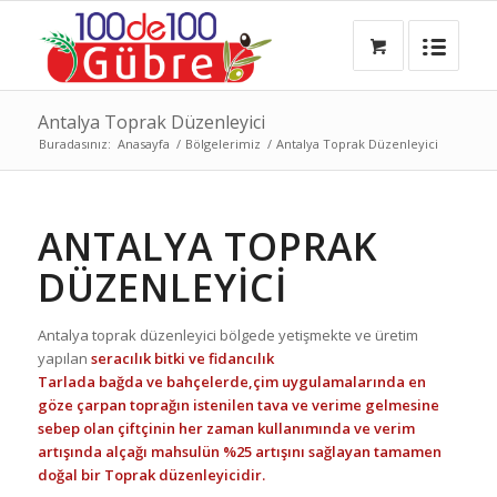
Antalya Toprak Düzenleyici
Buradasınız:
Anasayfa
/
Bölgelerimiz
/
Antalya Toprak Düzenleyici
ANTALYA TOPRAK
DÜZENLEYICI
Antalya toprak düzenleyici bölgede yetişmekte ve üretim
yapılan
seracılık bitki ve fidancılık
Tarlada bağda ve bahçelerde,çim uygulamalarında en
göze çarpan toprağın istenilen tava ve verime gelmesine
sebep olan çiftçinin her zaman kullanımında ve verim
artışında alçağı mahsulün %25 artışını sağlayan tamamen
doğal bir Toprak düzenleyicidir.