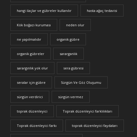
hangi ilaçlar ve gübreler kullanılır
hasta ağaç tedavisi
Kök boğazı kuruması
neden olur
ne yapılmalıdır
organik gübre
organik gübreler
sararganlık
sarargınlık yok olur
sera gübresi
seralar için gübre
Sürgün Ve Göz Oluşumu
sürgün verdirici
sürgün vermez
toprak düzenleyici
Toprak düzenleyici farklılıkları
Toprak düzenleyici farkı
toprak düzenleyici faydaları