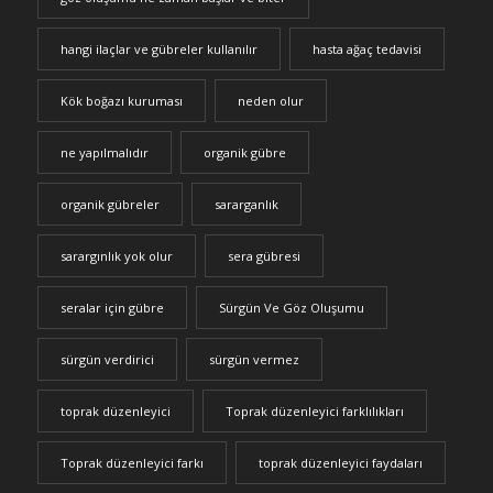
hangi ilaçlar ve gübreler kullanılır
hasta ağaç tedavisi
Kök boğazı kuruması
neden olur
ne yapılmalıdır
organik gübre
organik gübreler
sararganlık
sarargınlık yok olur
sera gübresi
seralar için gübre
Sürgün Ve Göz Oluşumu
sürgün verdirici
sürgün vermez
toprak düzenleyici
Toprak düzenleyici farklılıkları
Toprak düzenleyici farkı
toprak düzenleyici faydaları