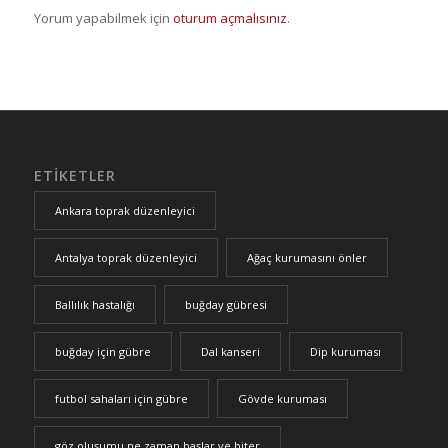
Yorum yapabilmek için
oturum açmalısınız
.
ETIKETLER
Ankara toprak düzenleyici
Antalya toprak düzenleyici
Ağaç kurumasını önler
Ballılık hastalığı
buğday gübresi
buğday için gübre
Dal kanseri
Dip kuruması
futbol sahaları için gübre
Gövde kuruması
göz oluşumu ne zaman başlar ve biter