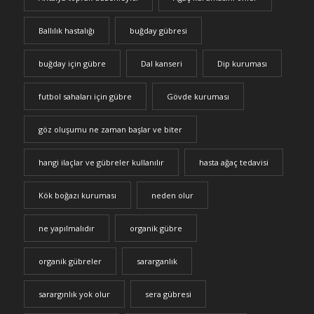
Ballılık hastalığı
buğday gübresi
buğday için gübre
Dal kanseri
Dip kuruması
futbol sahaları için gübre
Gövde kuruması
göz oluşumu ne zaman başlar ve biter
hangi ilaçlar ve gübreler kullanılır
hasta ağaç tedavisi
Kök boğazı kuruması
neden olur
ne yapılmalıdır
organik gübre
organik gübreler
sararganlık
sarargınlık yok olur
sera gübresi