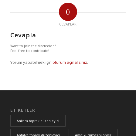
0
CEVAPLAR
Cevapla
Want to join the discussion?
Feel free to contribute!
Yorum yapabilmek için
oturum açmalısınız
.
ETIKETLER
Ankara toprak düzenleyici
Antalya toprak düzenleyici
Ağaç kurumasını önler