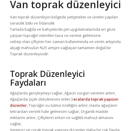
Van toprak düzenleyici
Van toprak düzenleyici bölgede yetişmekte ve üretim yapılan
seracılık bitki ve fidancılık
Tarlada bağda ve bahçelerde,çim uygulamalarında en göze
çarpan toprağın istenilen tava ve verime gelmesine
sebep olan çiftçinin her zaman kullanımında ve verim artışında
alçağı mahsulün %25 artışını sağlayan tamamen doğal bir
Toprak düzenleyicidir.
Toprak Düzenleyici
Faydaları
Ağaçlarda gençleşmeyi sağlar, Ağacın sürgün verimini artırır,
Ağaçlarda çiçek dökülmesini önler,S
eralarda toprak yapısını
düzenler
, Toprağın su tutma özelliğini artırır, Hasta ağaçların
tekrardan verimli hale gelmesini sağlar, Organik madde
miktarını artırır, Çiftçilerin erken ve sağlıklı mahsul almasını
sağlar,
Verimsiz ve çorak toprak yapısını düzenler daha bir çok fayda