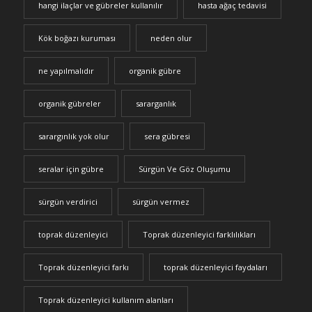
hangi ilaçlar ve gübreler kullanılır
hasta ağaç tedavisi
Kök boğazı kuruması
neden olur
ne yapılmalıdır
organik gübre
organik gübreler
sararganlık
sarargınlık yok olur
sera gübresi
seralar için gübre
Sürgün Ve Göz Oluşumu
sürgün verdirici
sürgün vermez
toprak düzenleyici
Toprak düzenleyici farklılıkları
Toprak düzenleyici farkı
toprak düzenleyici faydaları
Toprak düzenleyici kullanım alanları