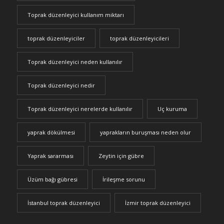
Toprak düzenleyici kullanım miktarı
toprak düzenleyiciler
toprak düzenleyicileri
Toprak düzenleyici neden kullanılır
Toprak düzenleyici nedir
Toprak düzenleyici nerelerde kullanılır
Uç kuruma
yaprak dökülmesi
yaprakların buruşması neden olur
Yaprak sararması
Zeytin için gübre
Üzüm bağı gübresi
İrileşme sorunu
İstanbul toprak düzenleyici
İzmir toprak düzenleyici