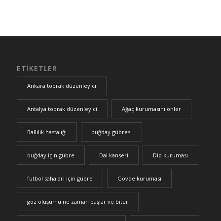
ETIKETLER
Ankara toprak düzenleyici
Antalya toprak düzenleyici
Ağaç kurumasını önler
Ballılık hastalığı
buğday gübresi
buğday için gübre
Dal kanseri
Dip kuruması
futbol sahaları için gübre
Gövde kuruması
göz oluşumu ne zaman başlar ve biter