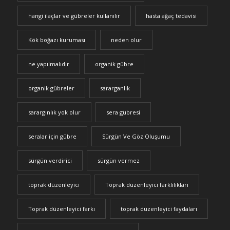
hangi ilaçlar ve gübreler kullanılır
hasta ağaç tedavisi
Kök boğazı kuruması
neden olur
ne yapılmalıdır
organik gübre
organik gübreler
sararganlık
sarargınlık yok olur
sera gübresi
seralar için gübre
Sürgün Ve Göz Oluşumu
sürgün verdirici
sürgün vermez
toprak düzenleyici
Toprak düzenleyici farklılıkları
Toprak düzenleyici farkı
toprak düzenleyici faydaları