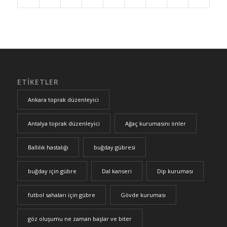
ETIKETLER
Ankara toprak düzenleyici
Antalya toprak düzenleyici
Ağaç kurumasını önler
Ballılık hastalığı
buğday gübresi
buğday için gübre
Dal kanseri
Dip kuruması
futbol sahaları için gübre
Gövde kuruması
göz oluşumu ne zaman başlar ve biter