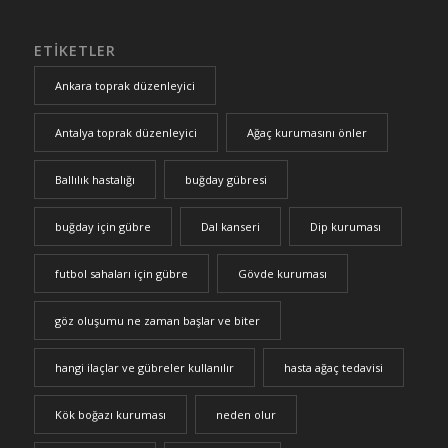
ETIKETLER
Ankara toprak düzenleyici
Antalya toprak düzenleyici
Ağaç kurumasını önler
Ballılık hastalığı
buğday gübresi
buğday için gübre
Dal kanseri
Dip kuruması
futbol sahaları için gübre
Gövde kuruması
göz oluşumu ne zaman başlar ve biter
hangi ilaçlar ve gübreler kullanılır
hasta ağaç tedavisi
Kök boğazı kuruması
neden olur