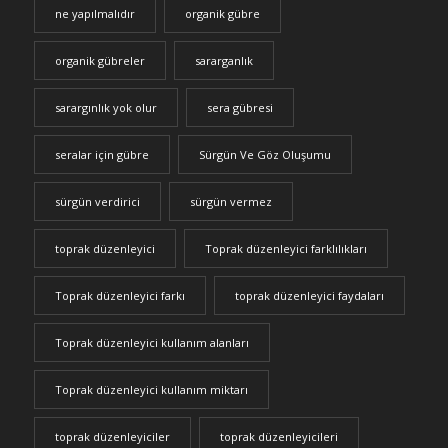
ne yapılmalıdır
organik gübre
organik gübreler
sararganlık
sarargınlık yok olur
sera gübresi
seralar için gübre
Sürgün Ve Göz Oluşumu
sürgün verdirici
sürgün vermez
toprak düzenleyici
Toprak düzenleyici farklılıkları
Toprak düzenleyici farkı
toprak düzenleyici faydaları
Toprak düzenleyici kullanım alanları
Toprak düzenleyici kullanım miktarı
toprak düzenleyiciler
toprak düzenleyicileri