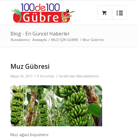
Blog - En Güncel Haberler
Buradasınız:
Anasayfa
/
MUZ İÇİN GÜBRE
/
Muz Gübresi
Muz Gübresi
/
/
Mayıs 10, 2017
0 Yorumlar
tarafından
MandalAdmin
Muz ağacı büyümesi