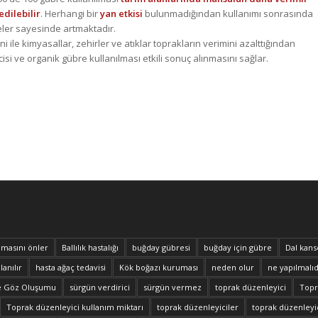
edilebilir
. Herhangi bir
yan etkisi
bulunmadığından kullanımı sonrasında
eler sayesinde artmaktadır.
le kimyasallar, zehirler ve atıklar toprakların verimini azalttığından
cisi ve organik gübre kullanılması etkili sonuç alınmasını sağlar.
masını önler
Ballılık hastalığı
buğday gübresi
buğday için gübre
Dal kans
lanılır
hasta ağaç tedavisi
Kök boğazı kuruması
neden olur
ne yapılmalıd
e Göz Oluşumu
sürgün verdirici
sürgün vermez
toprak düzenleyici
Topra
Toprak düzenleyici kullanım miktarı
toprak düzenleyiciler
toprak düzenleyic