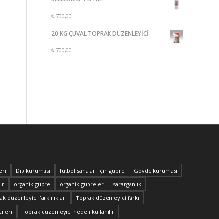
₺
700,00
20 KG ÇUVAL TOPRAK DÜZENLEYİCİ
₺
700,00
eri
Dip kuruması
futbol sahaları için gübre
Gövde kuruması
ır
organik gübre
organik gübreler
sararganlık
k düzenleyici farklılıkları
Toprak düzenleyici farkı
ileri
Toprak düzenleyici neden kullanılır