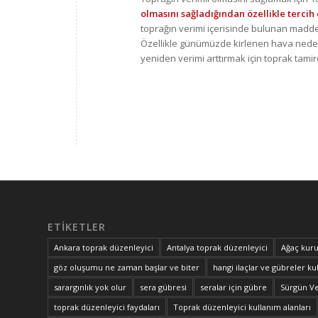
olmasını sağladığından özellikle tercih 
toprağın verimi içerisinde bulunan madd
Özellikle günümüzde kirlenen hava nedeni i
yeniden verimi arttırmak için toprak tamir
ETIKETLER
Ankara toprak düzenleyici
Antalya toprak düzenleyici
Ağaç kuru
göz oluşumu ne zaman başlar ve biter
hangi ilaçlar ve gübreler kul
sarargınlık yok olur
sera gübresi
seralar için gübre
Sürgün V
toprak düzenleyici faydaları
Toprak düzenleyici kullanım alanları