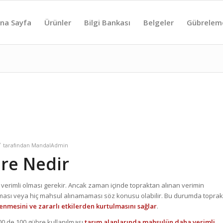
na Sayfa
Ürünler
Bilgi Bankası
Belgeler
Gübrelem
/
tarafından
MandalAdmin
re Nedir
 verimli olması gerekir. Ancak zaman içinde topraktan alınan verimin
lması veya hiç mahsul alınamaması söz konusu olabilir. Bu durumda toprak
nmesini ve zararlı etkilerden kurtulmasını sağlar
.
00 de 100 gübre kullanılması
tarım alanlarında mahsulün daha verimli