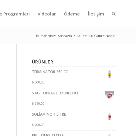
e Programları
Videolar
Ödeme
İletişim
Buradasınız:
Anasayfa
/
100 de 100 Gübre Nedir
ÜRÜNLER
TERMİNATÖR 250 CC
₺
500,00
5 KG TOPRAK DÜZENLEYİCİ
₺
650,00
SOLİAMİNO 1 LİTRE
₺
700,00
BELLİSİMO 1 LİTRE