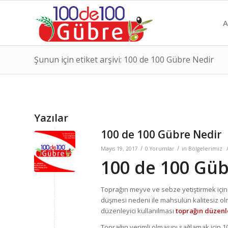
A
Şunun için etiket arşivi: 100 de 100 Gübre Nedir
Yazılar
100 de 100 Gübre Nedir
/
/
Mayıs 19, 2017
0 Yorumlar
in
Bölgelerimiz
100 de 100 Güb
Toprağın meyve ve sebze yetiştirmek için
düşmesi nedeni ile mahsulün kalitesiz o
düzenleyici kullanılması
toprağın düzenle
Toprağın verimli olmasını sağlamak için 1