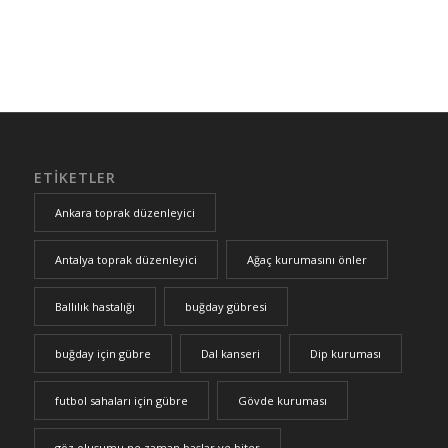
ETIKETLER
Ankara toprak düzenleyici
Antalya toprak düzenleyici
Ağaç kurumasını önler
Ballılık hastalığı
buğday gübresi
buğday için gübre
Dal kanseri
Dip kuruması
futbol sahaları için gübre
Gövde kuruması
göz oluşumu ne zaman başlar ve biter