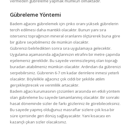
vermeden gübreleme yapmak mümkün olmaktadır.
Gübreleme Yöntemi
Badem ağacını gübrelemek için çinko oranı yüksek gübrelerin
tercih edilmesi daha mantıklı olacaktır. Bunun yanı sıra
isterseniz toprağınızın mineral oranlarını ölçtürerek buna göre
bir gübre seçebilmeniz de mümkün olacaktır.
Gübrenizi belirledikten sonra sıra uygulamaya gelecektir.
Uygulama aşamasında ağaçlarınızın etrafını bir metre çapında
eşelemeniz gereklidir. Bu sayede verimsizleşmiş olan toprağı
buradan atabilmeniz mümkün olacaktır. Ardından da gübrenizi
serpebilirsiniz. Gübrenin 6-7 cm kadar derinlere inmesi yeterli
olacaktır. Böylelikle ağacınız çok ciddi bir şekilde atılım
gerçekleştirecek ve verimlilik artacaktır.
Badem ağacı kurumasının çözümleri arasında en etkili yöntem
olan gübreleme bu sayede tamamlanmış olacaktır. Bir sonraki
hasat döneminde sizler de farkı gözleriniz ile görebileceksiniz.
Bu sayede yapmış olduğunuz masraflar sizlere çok kısa bir
süre içerisinde geri dönüş sağlayacaktır. Yani kısacası en
kazançlı çıkan sizler olacaksınız.