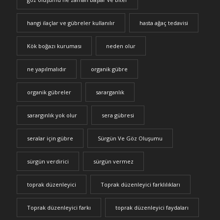
hangi ilaçlar ve gübreler kullanılır
hasta ağaç tedavisi
Kök boğazı kuruması
neden olur
ne yapılmalıdır
organik gübre
organik gübreler
sararganlık
sarargınlık yok olur
sera gübresi
seralar için gübre
Sürgün Ve Göz Oluşumu
sürgün verdirici
sürgün vermez
toprak düzenleyici
Toprak düzenleyici farklılıkları
Toprak düzenleyici farkı
toprak düzenleyici faydaları