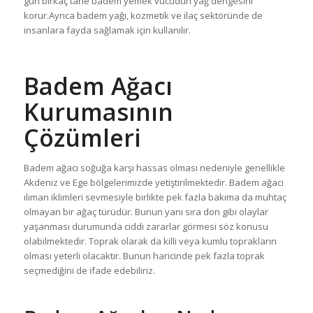
gün birkaç tane badem yemek vücudun yağ dengesini
korur.Ayrıca badem yağı, kozmetik ve ilaç sektöründe de
insanlara fayda sağlamak için kullanılır.
Badem Ağacı
Kurumasının
Çözümleri
Badem ağacı soğuğa karşı hassas olması nedeniyle genellikle
Akdeniz ve Ege bölgelerimizde yetiştirilmektedir. Badem ağacı
ılıman iklimleri sevmesiyle birlikte pek fazla bakıma da muhtaç
olmayan bir ağaç türüdür. Bunun yanı sıra don gibi olaylar
yaşanması durumunda ciddi zararlar görmesi söz konusu
olabilmektedir. Toprak olarak da killi veya kumlu toprakların
olması yeterli olacaktır. Bunun haricinde pek fazla toprak
seçmediğini de ifade edebiliriz.