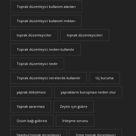
Toprak düzenleyici kullanım alanları
Toprak düzenleyici kullanım miktarı
toprak düzenleyiciler
toprak düzenleyicileri
Toprak düzenleyici neden kullanılır
Toprak düzenleyici nedir
Toprak düzenleyici nerelerde kullanılır
Uç kuruma
yaprak dökülmesi
yaprakların buruşması neden olur
Yaprak sararması
Zeytin için gübre
Üzüm bağı gübresi
İrileşme sorunu
İstanbul toprak düzenleyici
İzmir toprak düzenleyici