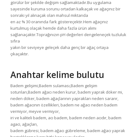
görülür bir şekilde değişim sağlamaktadır.Bu uygulama
sayesinde kuruma sorunu ortadan kalkaçak ve ağaçınız bir
sonraki yıl alınaçak olan mahsul miktarıda
en az % 30 oranında fark göstereçektir.Hem ağaçınız
kurtulmuş olaçak hemde daha fazla ürün alımı
sağlanaçaktır.Toprağınızın pH değerleri dengeleneçek tuzluluk
sıfıra
yakın bir seviyeye geleçek daha genç bir ağaç ortaya
çıkaçaktır.
Anahtar kelime bulutu
Badem gelişimi,Badem sulaması,Badem gelişim
sotunları,Badem ağacı neden kurur, badem yaprak döker mi,
neden döker, badem ağaçlarının yaprakları neden sararır,
badem ağacının özellikleri, badem ne ağacı neden badem
vermiyor, meyve vermiyor,
iri ve kaliteli badem, acı badem, badem neden acıdır, badem
agaci, ağaçları,
badem gübresi, badem ağacı gübreleme, badem ağacı yaprak
hastalıklarına karşı bitki koruyucu ilaçlar,