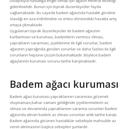
Dolayısıyla hastalığa engel olmak için ağacın mineral eksikliği
giderilmelidir. Bunun için toprak düzenleyiciler fayda
sağlamaktadır. Bu sayede badem ağacında hastalık görülme
olasılığı en aza indirilmekte ve ertesi dönemdeki hasatta artış
ortaya çıkmaktadır.
Uygulanan toprak düzenleyiciler ile badem ağacının
kurtlanması ve kuruması, bademlerin verimsiz olması,
yaprakların sararması, çiçeklenme ile ilgili sorunlar, badem
ağacının yaprağında görülen sorunlar ve daha fazlası ile ilgili
sorunların hepsine çözüm bulunmaktadır. Böylece badem
ağaçlarının kuruması sorunu tarihe karışmaktadır.
Badem ağacı kuruması
Badem ağacı kuruması yapraklarının sararması,gözenek
oluşmaması,bahar zamanı geldiğinde çiçeklenmelerin az
olması ve devamında yapraklarının sararma sorunları Badem
ağacında alınan badem az olması sorunları artık tarihe karıştı.
Badem ağacında görünen hastalıklar sebebiyle mahsulde az
verim alınmasının başlıca sebepleri şunlardır.