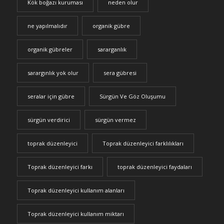
Kök boğazı kuruması
neden olur
ne yapılmalıdır
organik gübre
organik gübreler
sararganlık
sarargınlık yok olur
sera gübresi
seralar için gübre
Sürgün Ve Göz Oluşumu
sürgün verdirici
sürgün vermez
toprak düzenleyici
Toprak düzenleyici farklılıkları
Toprak düzenleyici farkı
toprak düzenleyici faydaları
Toprak düzenleyici kullanım alanları
Toprak düzenleyici kullanım miktarı