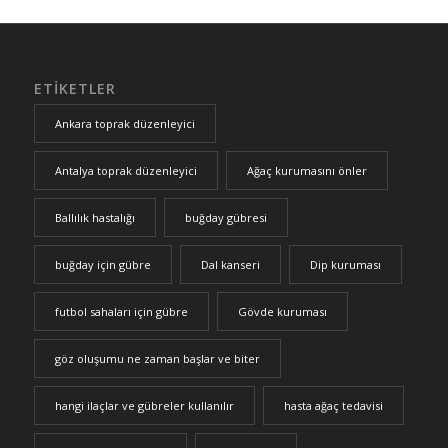
ETIKETLER
Ankara toprak düzenleyici
Antalya toprak düzenleyici
Ağaç kurumasını önler
Ballılık hastalığı
buğday gübresi
buğday için gübre
Dal kanseri
Dip kuruması
futbol sahaları için gübre
Gövde kuruması
göz oluşumu ne zaman başlar ve biter
hangi ilaçlar ve gübreler kullanılır
hasta ağaç tedavisi