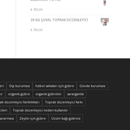
₺
700,00
20 KG ÇUVAL TOPRAK DÜZENLEYİCİ
₺
700,00
eri
Dip kuruması
futbol sahaları için gübre
Gövde kuruması
ır
organik gübre
organik gübreler
sararganlık
k düzenleyici farklılıkları
Toprak düzenleyici farkı
ileri
Toprak düzenleyici neden kullanılır
sararması
Zeytin için gübre
Üzüm bağı gübresi