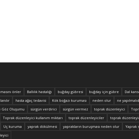
masını önler
Ballılık hastalığı
buğday gübresi
buğday için gübre
Dal kans
lanılır
hasta ağaç tedavisi
Kök boğazı kuruması
neden olur
ne yapılmalıd
e Göz Oluşumu
sürgün verdirici
sürgün vermez
toprak düzenleyici
Topra
Toprak düzenleyici kullanım miktarı
toprak düzenleyiciler
toprak düzenleyic
Uç kuruma
yaprak dökülmesi
yaprakların buruşması neden olur
Yaprak 
eyici