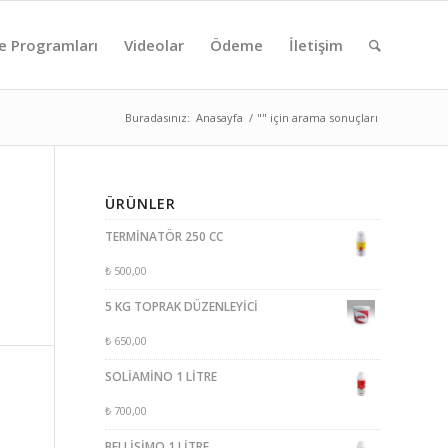
e Programları
Videolar
Ödeme
İletişim
Buradasınız:
Anasayfa
/
"" için arama sonuçları
ÜRÜNLER
TERMİNATÖR 250 CC
₺
500,00
5 KG TOPRAK DÜZENLEYİCİ
₺
650,00
SOLİAMİNO 1 LİTRE
₺
700,00
BELLİSİMO 1 LİTRE