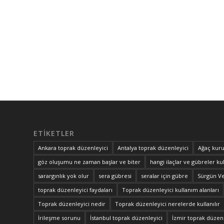
ETIKETLER
Ankara toprak düzenleyici
Antalya toprak düzenleyici
Ağaç kuru
göz oluşumu ne zaman başlar ve biter
hangi ilaçlar ve gübreler kul
sarargınlık yok olur
sera gübresi
seralar için gübre
Sürgün V
toprak düzenleyici faydaları
Toprak düzenleyici kullanım alanları
Toprak düzenleyici nedir
Toprak düzenleyici nerelerde kullanılır
İrileşme sorunu
İstanbul toprak düzenleyici
İzmir toprak düzenl