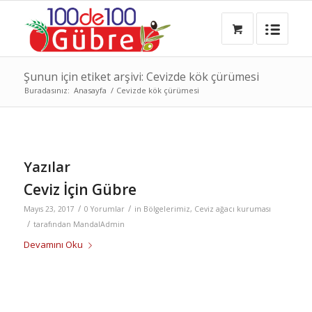
Şunun için etiket arşivi: Cevizde kök çürümesi
Buradasınız:
Anasayfa
/
Cevizde kök çürümesi
Yazılar
Ceviz İçin Gübre
/
/
Mayıs 23, 2017
0 Yorumlar
in
Bölgelerimiz
,
Ceviz ağacı kuruması
/
tarafından
MandalAdmin
Devamını Oku