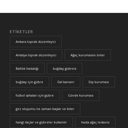
ETIKETLER
Ankara toprak düzenleyici
Antalya toprak düzenleyici
Ağaç kurumasını önler
Ballılık hastalığı
buğday gübresi
buğday için gübre
Dal kanseri
Dip kuruması
futbol sahaları için gübre
Gövde kuruması
göz oluşumu ne zaman başlar ve biter
hangi ilaçlar ve gübreler kullanılır
hasta ağaç tedavisi