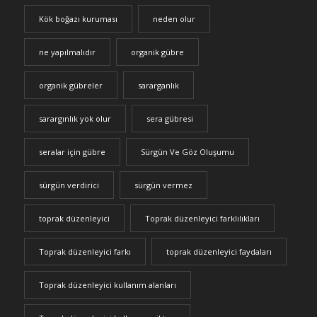
Kök boğazı kuruması
neden olur
ne yapılmalıdır
organik gübre
organik gübreler
sararganlık
sarargınlık yok olur
sera gübresi
seralar için gübre
Sürgün Ve Göz Oluşumu
sürgün verdirici
sürgün vermez
toprak düzenleyici
Toprak düzenleyici farklılıkları
Toprak düzenleyici farkı
toprak düzenleyici faydaları
Toprak düzenleyici kullanım alanları