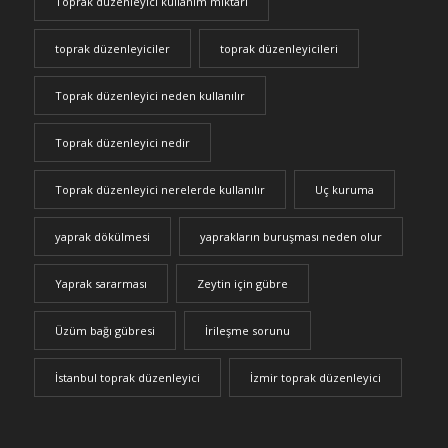
Toprak düzenleyici kullanım miktarı
toprak düzenleyiciler
toprak düzenleyicileri
Toprak düzenleyici neden kullanılır
Toprak düzenleyici nedir
Toprak düzenleyici nerelerde kullanılır
Uç kuruma
yaprak dökülmesi
yaprakların buruşması neden olur
Yaprak sararması
Zeytin için gübre
Üzüm bağı gübresi
İrileşme sorunu
İstanbul toprak düzenleyici
İzmir toprak düzenleyici