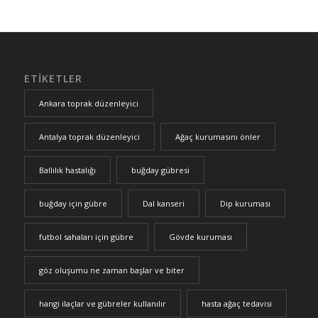
ETIKETLER
Ankara toprak düzenleyici
Antalya toprak düzenleyici
Ağaç kurumasını önler
Ballılık hastalığı
buğday gübresi
buğday için gübre
Dal kanseri
Dip kuruması
futbol sahaları için gübre
Gövde kuruması
göz oluşumu ne zaman başlar ve biter
hangi ilaçlar ve gübreler kullanılır
hasta ağaç tedavisi