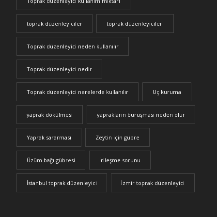
Toprak düzenleyici kullanım miktarı
toprak düzenleyiciler
toprak düzenleyicileri
Toprak düzenleyici neden kullanılır
Toprak düzenleyici nedir
Toprak düzenleyici nerelerde kullanılır
Uç kuruma
yaprak dökülmesi
yaprakların buruşması neden olur
Yaprak sararması
Zeytin için gübre
Üzüm bağı gübresi
İrileşme sorunu
İstanbul toprak düzenleyici
İzmir toprak düzenleyici