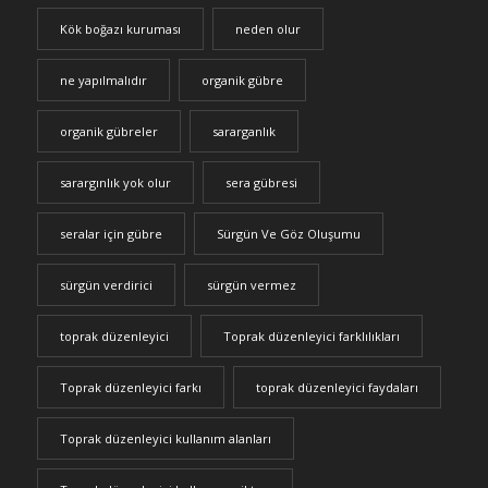
Kök boğazı kuruması
neden olur
ne yapılmalıdır
organik gübre
organik gübreler
sararganlık
sarargınlık yok olur
sera gübresi
seralar için gübre
Sürgün Ve Göz Oluşumu
sürgün verdirici
sürgün vermez
toprak düzenleyici
Toprak düzenleyici farklılıkları
Toprak düzenleyici farkı
toprak düzenleyici faydaları
Toprak düzenleyici kullanım alanları