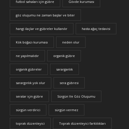
futbol sahaları için gübre
Gövde kuruması
göz oluşumu ne zaman başlar ve biter
hangi ilaçlar ve gübreler kullanılır
hasta ağaç tedavisi
Kök boğazı kuruması
neden olur
ne yapılmalıdır
organik gübre
organik gübreler
sararganlık
sarargınlık yok olur
sera gübresi
seralar için gübre
Sürgün Ve Göz Oluşumu
sürgün verdirici
sürgün vermez
toprak düzenleyici
Toprak düzenleyici farklılıkları