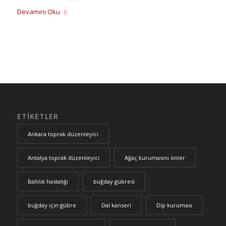
Devamını Oku
ETIKETLER
Ankara toprak düzenleyici
Antalya toprak düzenleyici
Ağaç kurumasını önler
Ballılık hastalığı
buğday gübresi
buğday için gübre
Dal kanseri
Dip kuruması