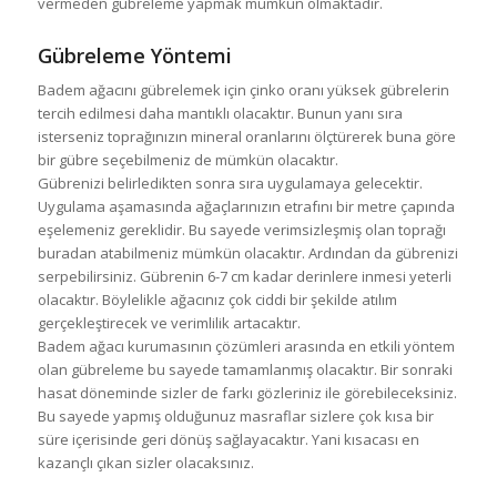
vermeden gübreleme yapmak mümkün olmaktadır.
Gübreleme Yöntemi
Badem ağacını gübrelemek için çinko oranı yüksek gübrelerin
tercih edilmesi daha mantıklı olacaktır. Bunun yanı sıra
isterseniz toprağınızın mineral oranlarını ölçtürerek buna göre
bir gübre seçebilmeniz de mümkün olacaktır.
Gübrenizi belirledikten sonra sıra uygulamaya gelecektir.
Uygulama aşamasında ağaçlarınızın etrafını bir metre çapında
eşelemeniz gereklidir. Bu sayede verimsizleşmiş olan toprağı
buradan atabilmeniz mümkün olacaktır. Ardından da gübrenizi
serpebilirsiniz. Gübrenin 6-7 cm kadar derinlere inmesi yeterli
olacaktır. Böylelikle ağacınız çok ciddi bir şekilde atılım
gerçekleştirecek ve verimlilik artacaktır.
Badem ağacı kurumasının çözümleri arasında en etkili yöntem
olan gübreleme bu sayede tamamlanmış olacaktır. Bir sonraki
hasat döneminde sizler de farkı gözleriniz ile görebileceksiniz.
Bu sayede yapmış olduğunuz masraflar sizlere çok kısa bir
süre içerisinde geri dönüş sağlayacaktır. Yani kısacası en
kazançlı çıkan sizler olacaksınız.