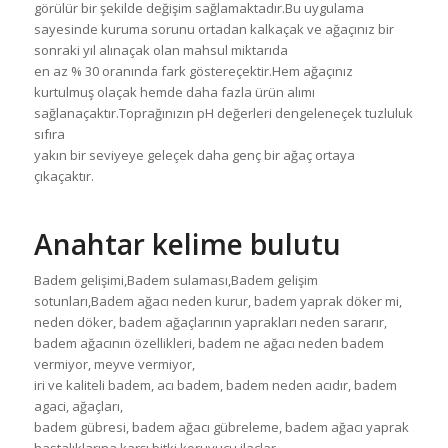
görülür bir şekilde değişim sağlamaktadır.Bu uygulama
sayesinde kuruma sorunu ortadan kalkaçak ve ağaçınız bir
sonraki yıl alınaçak olan mahsul miktarıda
en az % 30 oranında fark göstereçektir.Hem ağaçınız
kurtulmuş olaçak hemde daha fazla ürün alımı
sağlanaçaktır.Toprağınızın pH değerleri dengeleneçek tuzluluk
sıfıra
yakın bir seviyeye geleçek daha genç bir ağaç ortaya
çıkaçaktır.
Anahtar kelime bulutu
Badem gelişimi,Badem sulaması,Badem gelişim
sotunları,Badem ağacı neden kurur, badem yaprak döker mi,
neden döker, badem ağaçlarının yaprakları neden sararır,
badem ağacının özellikleri, badem ne ağacı neden badem
vermiyor, meyve vermiyor,
iri ve kaliteli badem, acı badem, badem neden acıdır, badem
agaci, ağaçları,
badem gübresi, badem ağacı gübreleme, badem ağacı yaprak
hastalıklarına karşı bitki koruyucu ilaçlar,