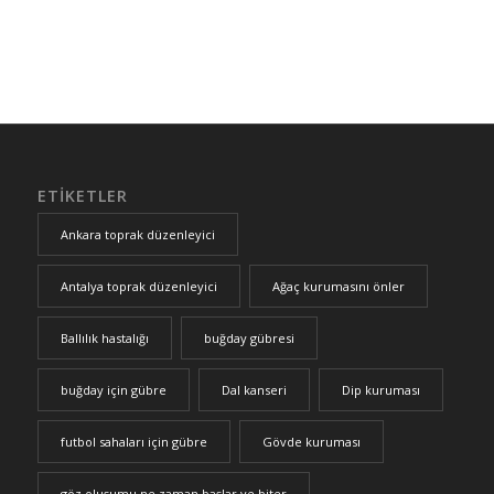
ETIKETLER
Ankara toprak düzenleyici
Antalya toprak düzenleyici
Ağaç kurumasını önler
Ballılık hastalığı
buğday gübresi
buğday için gübre
Dal kanseri
Dip kuruması
futbol sahaları için gübre
Gövde kuruması
göz oluşumu ne zaman başlar ve biter