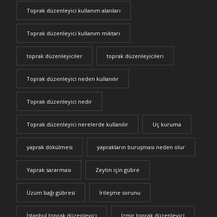
Toprak düzenleyici kullanım alanları
Toprak düzenleyici kullanım miktarı
toprak düzenleyiciler
toprak düzenleyicileri
Toprak düzenleyici neden kullanılır
Toprak düzenleyici nedir
Toprak düzenleyici nerelerde kullanılır
Uç kuruma
yaprak dökülmesi
yaprakların buruşması neden olur
Yaprak sararması
Zeytin için gübre
Üzüm bağı gübresi
İrileşme sorunu
İstanbul toprak düzenleyici
İzmir toprak düzenleyici