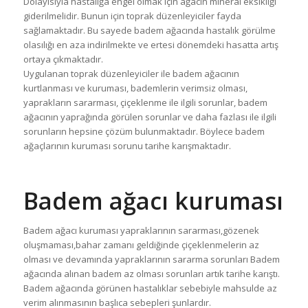
Dolayısıyla hastalığa engel olmak için ağacın mineral eksikliği
giderilmelidir. Bunun için toprak düzenleyiciler fayda
sağlamaktadır. Bu sayede badem ağacında hastalık görülme
olasılığı en aza indirilmekte ve ertesi dönemdeki hasatta artış
ortaya çıkmaktadır.
Uygulanan toprak düzenleyiciler ile badem ağacının
kurtlanması ve kuruması, bademlerin verimsiz olması,
yaprakların sararması, çiçeklenme ile ilgili sorunlar, badem
ağacının yaprağında görülen sorunlar ve daha fazlası ile ilgili
sorunların hepsine çözüm bulunmaktadır. Böylece badem
ağaçlarının kuruması sorunu tarihe karışmaktadır.
Badem ağacı kuruması
Badem ağacı kuruması yapraklarının sararması,gözenek
oluşmaması,bahar zamanı geldiğinde çiçeklenmelerin az
olması ve devamında yapraklarının sararma sorunları Badem
ağacında alınan badem az olması sorunları artık tarihe karıştı.
Badem ağacında görünen hastalıklar sebebiyle mahsulde az
verim alınmasının başlıca sebepleri şunlardır.