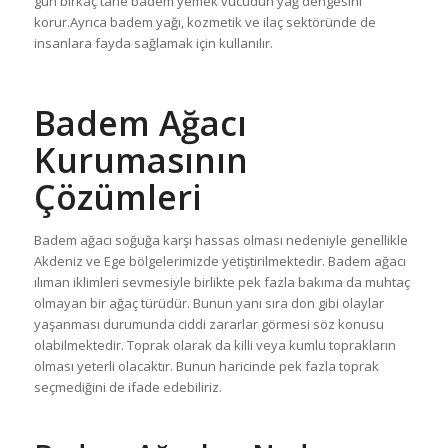
gün birkaç tane badem yemek vücudun yağ dengesini
korur.Ayrıca badem yağı, kozmetik ve ilaç sektöründe de
insanlara fayda sağlamak için kullanılır.
Badem Ağacı
Kurumasının
Çözümleri
Badem ağacı soğuğa karşı hassas olması nedeniyle genellikle
Akdeniz ve Ege bölgelerimizde yetiştirilmektedir. Badem ağacı
ılıman iklimleri sevmesiyle birlikte pek fazla bakıma da muhtaç
olmayan bir ağaç türüdür. Bunun yanı sıra don gibi olaylar
yaşanması durumunda ciddi zararlar görmesi söz konusu
olabilmektedir. Toprak olarak da killi veya kumlu toprakların
olması yeterli olacaktır. Bunun haricinde pek fazla toprak
seçmediğini de ifade edebiliriz.