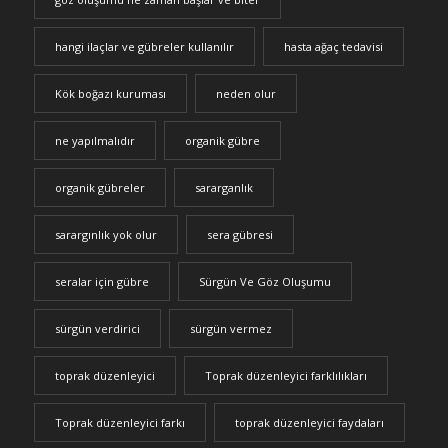
hangi ilaçlar ve gübreler kullanılır
hasta ağaç tedavisi
Kök boğazı kuruması
neden olur
ne yapılmalıdır
organik gübre
organik gübreler
sararganlık
sarargınlık yok olur
sera gübresi
seralar için gübre
Sürgün Ve Göz Oluşumu
sürgün verdirici
sürgün vermez
toprak düzenleyici
Toprak düzenleyici farklılıkları
Toprak düzenleyici farkı
toprak düzenleyici faydaları