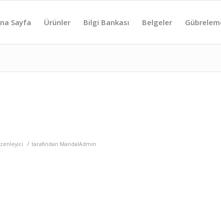
na Sayfa
Ürünler
Bilgi Bankası
Belgeler
Gübrelem
/
zenleyici
tarafından
MandalAdmin