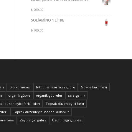
₺
700,00
SOLİAMİNO 1 LİTRE
₺
700,00
eri
Dip kuruması
futbol sahaları için gübre
Gövde kuruması
ır
organik gübre
organik gübreler
sararganlık
k düzenleyici farklılıkları
Toprak düzenleyici farkı
ileri
Toprak düzenleyici neden kullanılır
sararması
Zeytin için gübre
Üzüm bağı gübresi