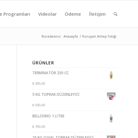
e Programları
Videolar
Ödeme
İletişim
Buradasınız:
Anasayfa
/
Kuruyan Antep fıstığı
ÜRÜNLER
TERMİNATÖR 250 CC
₺
500,00
5 KG TOPRAK DÜZENLEYİCİ
₺
650,00
BELLİSİMO 1 LİTRE
₺
700,00
20 KG ÇUVAL TOPRAK DÜZENLEYİCİ