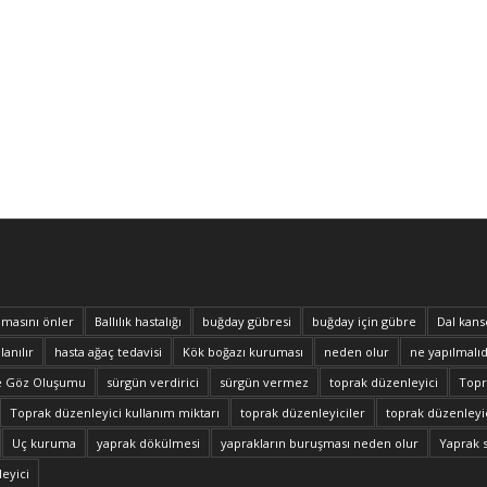
masını önler
Ballılık hastalığı
buğday gübresi
buğday için gübre
Dal kans
lanılır
hasta ağaç tedavisi
Kök boğazı kuruması
neden olur
ne yapılmalıd
e Göz Oluşumu
sürgün verdirici
sürgün vermez
toprak düzenleyici
Topra
Toprak düzenleyici kullanım miktarı
toprak düzenleyiciler
toprak düzenleyic
Uç kuruma
yaprak dökülmesi
yaprakların buruşması neden olur
Yaprak 
eyici