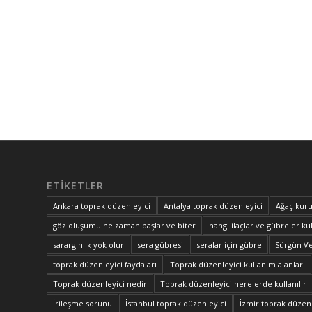
ETIKETLER
Ankara toprak düzenleyici
Antalya toprak düzenleyici
Ağaç kuru
göz oluşumu ne zaman başlar ve biter
hangi ilaçlar ve gübreler kul
sarargınlık yok olur
sera gübresi
seralar için gübre
Sürgün V
toprak düzenleyici faydaları
Toprak düzenleyici kullanım alanları
Toprak düzenleyici nedir
Toprak düzenleyici nerelerde kullanılır
İrileşme sorunu
İstanbul toprak düzenleyici
İzmir toprak düzenl