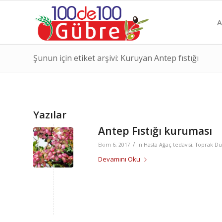
A
Şunun için etiket arşivi: Kuruyan Antep fıstığı
Yazılar
Antep Fıstığı kuruması
/
Ekim 6, 2017
in
Hasta Ağaç tedavisi
,
Toprak Dü
Devamını Oku