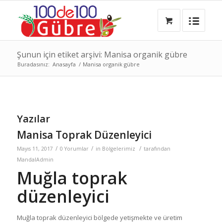
Şunun için etiket arşivi: Manisa organik gübre
Buradasınız:
Anasayfa
/
Manisa organik gübre
Yazılar
Manisa Toprak Düzenleyici
/
/
/
Mayıs 11, 2017
0 Yorumlar
in
Bölgelerimiz
tarafından
MandalAdmin
Muğla toprak
düzenleyici
Muğla toprak düzenleyici bölgede yetişmekte ve üretim