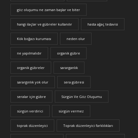
göz oluşumu ne zaman başlar ve biter
hangi ilaçlar ve gübreler kullanılır
hasta ağaç tedavisi
Kök boğazı kuruması
neden olur
ne yapılmalıdır
organik gübre
organik gübreler
sararganlık
sarargınlık yok olur
sera gübresi
seralar için gübre
Sürgün Ve Göz Oluşumu
sürgün verdirici
sürgün vermez
toprak düzenleyici
Toprak düzenleyici farklılıkları