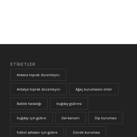
ETIKETLER
Ankara toprak düzenleyici
Antalya toprak düzenleyici
Ağaç kurumasını önler
Ballılık hastalığı
buğday gübresi
buğday için gübre
Dal kanseri
Dip kuruması
futbol sahaları için gübre
Gövde kuruması