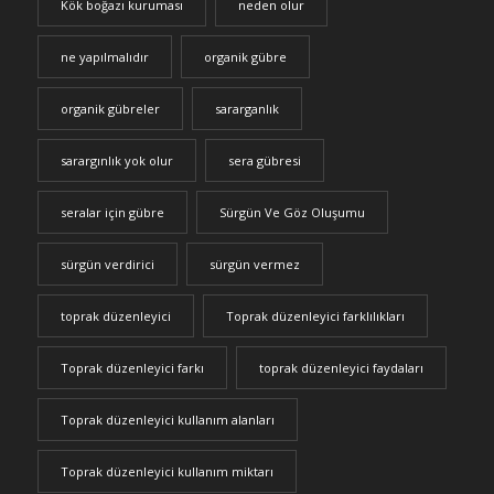
Kök boğazı kuruması
neden olur
ne yapılmalıdır
organik gübre
organik gübreler
sararganlık
sarargınlık yok olur
sera gübresi
seralar için gübre
Sürgün Ve Göz Oluşumu
sürgün verdirici
sürgün vermez
toprak düzenleyici
Toprak düzenleyici farklılıkları
Toprak düzenleyici farkı
toprak düzenleyici faydaları
Toprak düzenleyici kullanım alanları
Toprak düzenleyici kullanım miktarı