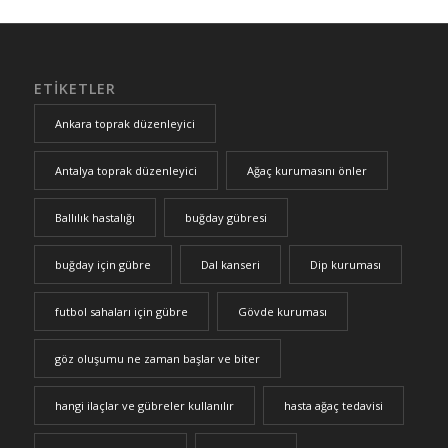
ETIKETLER
Ankara toprak düzenleyici
Antalya toprak düzenleyici
Ağaç kurumasını önler
Ballılık hastalığı
buğday gübresi
buğday için gübre
Dal kanseri
Dip kuruması
futbol sahaları için gübre
Gövde kuruması
göz oluşumu ne zaman başlar ve biter
hangi ilaçlar ve gübreler kullanılır
hasta ağaç tedavisi