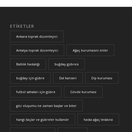
ETIKETLER
Ankara toprak düzenleyici
Antalya toprak düzenleyici
Ağaç kurumasını önler
Ballılık hastalığı
buğday gübresi
buğday için gübre
Dal kanseri
Dip kuruması
futbol sahaları için gübre
Gövde kuruması
göz oluşumu ne zaman başlar ve biter
hangi ilaçlar ve gübreler kullanılır
hasta ağaç tedavisi