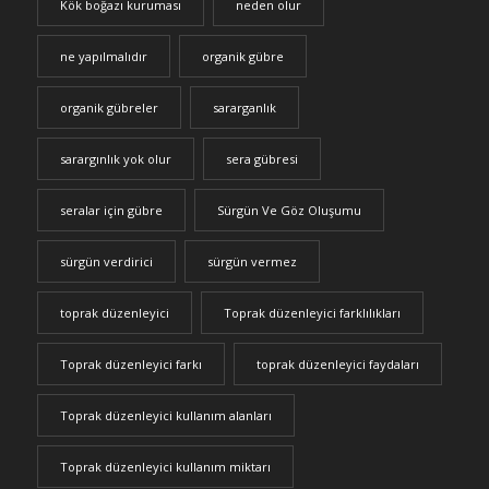
Kök boğazı kuruması
neden olur
ne yapılmalıdır
organik gübre
organik gübreler
sararganlık
sarargınlık yok olur
sera gübresi
seralar için gübre
Sürgün Ve Göz Oluşumu
sürgün verdirici
sürgün vermez
toprak düzenleyici
Toprak düzenleyici farklılıkları
Toprak düzenleyici farkı
toprak düzenleyici faydaları
Toprak düzenleyici kullanım alanları
Toprak düzenleyici kullanım miktarı