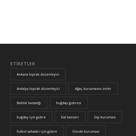
ETIKETLER
Ankara toprak düzenleyici
Antalya toprak düzenleyici
Ağaç kurumasını önler
Ballılık hastalığı
buğday gübresi
buğday için gübre
Dal kanseri
Dip kuruması
futbol sahaları için gübre
Gövde kuruması