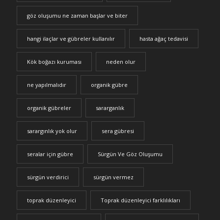
göz oluşumu ne zaman başlar ve biter
hangi ilaçlar ve gübreler kullanılır
hasta ağaç tedavisi
Kök boğazı kuruması
neden olur
ne yapılmalıdır
organik gübre
organik gübreler
sararganlık
sarargınlık yok olur
sera gübresi
seralar için gübre
Sürgün Ve Göz Oluşumu
sürgün verdirici
sürgün vermez
toprak düzenleyici
Toprak düzenleyici farklılıkları