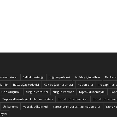
masını önler
Ballılık hastalığı
buğday gübresi
buğday için gübre
Dal kans
lanılır
hasta ağaç tedavisi
Kök boğazı kuruması
neden olur
ne yapılmalıd
e Göz Oluşumu
sürgün verdirici
sürgün vermez
toprak düzenleyici
Topra
Toprak düzenleyici kullanım miktarı
toprak düzenleyiciler
toprak düzenleyic
Uç kuruma
yaprak dökülmesi
yaprakların buruşması neden olur
Yaprak 
eyici