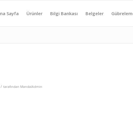
na Sayfa
Ürünler
Bilgi Bankası
Belgeler
Gübrelem
/
tarafından
MandalAdmin