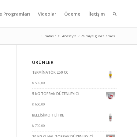
e Programları
Videolar
Ödeme
İletişim
Buradasınız:
Anasayfa
/
Palmiye gübrelemesi
ÜRÜNLER
TERMİNATÖR 250 CC
₺
500,00
5 KG TOPRAK DÜZENLEYİCİ
₺
650,00
BELLİSİMO 1 LİTRE
₺
700,00
20 KG ÇUVAL TOPRAK DÜZENLEYİCİ