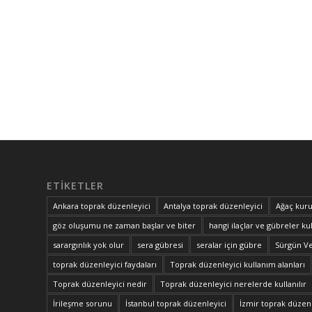
ETIKETLER
Ankara toprak düzenleyici
Antalya toprak düzenleyici
Ağaç kuru
göz oluşumu ne zaman başlar ve biter
hangi ilaçlar ve gübreler kul
sarargınlık yok olur
sera gübresi
seralar için gübre
Sürgün V
toprak düzenleyici faydaları
Toprak düzenleyici kullanım alanları
Toprak düzenleyici nedir
Toprak düzenleyici nerelerde kullanılır
İrileşme sorunu
İstanbul toprak düzenleyici
İzmir toprak düzenl