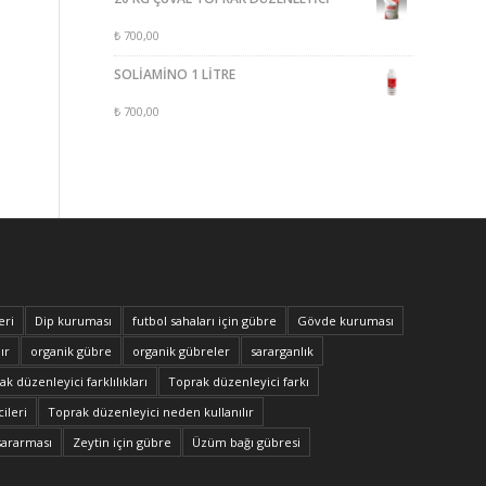
₺
700,00
SOLİAMİNO 1 LİTRE
₺
700,00
eri
Dip kuruması
futbol sahaları için gübre
Gövde kuruması
ır
organik gübre
organik gübreler
sararganlık
k düzenleyici farklılıkları
Toprak düzenleyici farkı
ileri
Toprak düzenleyici neden kullanılır
sararması
Zeytin için gübre
Üzüm bağı gübresi