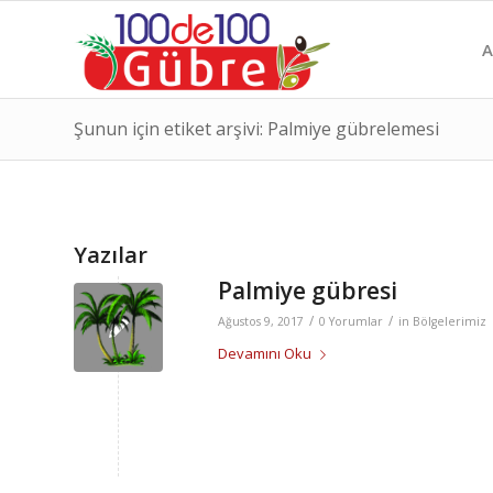
A
Şunun için etiket arşivi: Palmiye gübrelemesi
Yazılar
Palmiye gübresi
/
/
Ağustos 9, 2017
0 Yorumlar
in
Bölgelerimiz
Devamını Oku