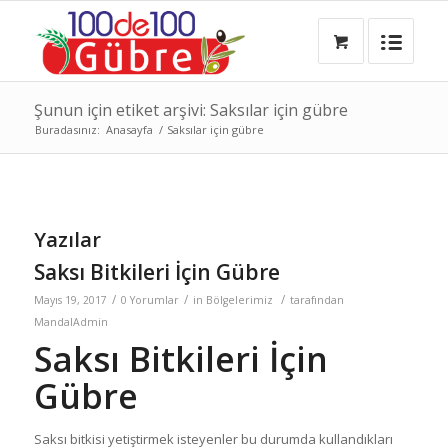
Şunun için etiket arşivi: Saksılar için gübre
Buradasınız:
Anasayfa
/
Saksılar için gübre
Yazılar
Saksı Bitkileri İçin Gübre
/
/
/
Mayıs 19, 2017
0 Yorumlar
in
Bölgelerimiz
tarafından
MandalAdmin
Saksı Bitkileri İçin
Gübre
Saksı bitkisi yetiştirmek isteyenler bu durumda kullandıkları