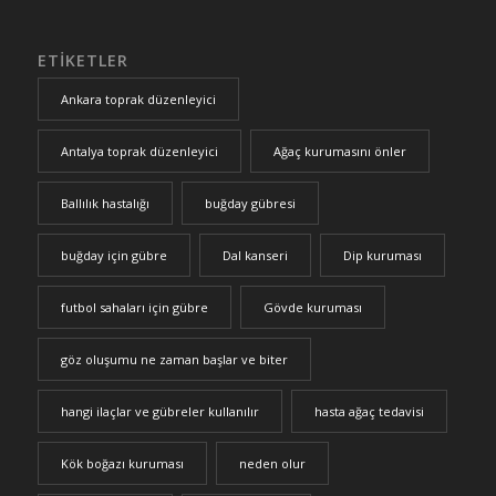
ETIKETLER
Ankara toprak düzenleyici
Antalya toprak düzenleyici
Ağaç kurumasını önler
Ballılık hastalığı
buğday gübresi
buğday için gübre
Dal kanseri
Dip kuruması
futbol sahaları için gübre
Gövde kuruması
göz oluşumu ne zaman başlar ve biter
hangi ilaçlar ve gübreler kullanılır
hasta ağaç tedavisi
Kök boğazı kuruması
neden olur