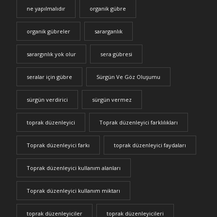
ne yapılmalıdır
organik gübre
organik gübreler
sararganlık
sarargınlık yok olur
sera gübresi
seralar için gübre
Sürgün Ve Göz Oluşumu
sürgün verdirici
sürgün vermez
toprak düzenleyici
Toprak düzenleyici farklılıkları
Toprak düzenleyici farkı
toprak düzenleyici faydaları
Toprak düzenleyici kullanım alanları
Toprak düzenleyici kullanım miktarı
toprak düzenleyiciler
toprak düzenleyicileri