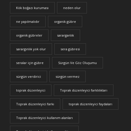
Kök boğazı kuruması
neden olur
ne yapılmalıdır
organik gübre
organik gübreler
sararganlık
sarargınlık yok olur
sera gübresi
seralar için gübre
Sürgün Ve Göz Oluşumu
sürgün verdirici
sürgün vermez
toprak düzenleyici
Toprak düzenleyici farklılıkları
Toprak düzenleyici farkı
toprak düzenleyici faydaları
Toprak düzenleyici kullanım alanları