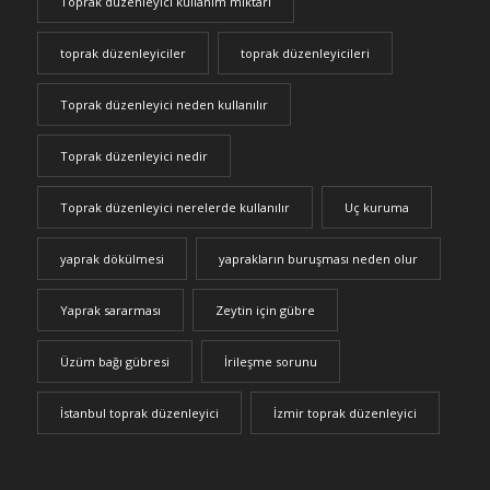
Toprak düzenleyici kullanım miktarı
toprak düzenleyiciler
toprak düzenleyicileri
Toprak düzenleyici neden kullanılır
Toprak düzenleyici nedir
Toprak düzenleyici nerelerde kullanılır
Uç kuruma
yaprak dökülmesi
yaprakların buruşması neden olur
Yaprak sararması
Zeytin için gübre
Üzüm bağı gübresi
İrileşme sorunu
İstanbul toprak düzenleyici
İzmir toprak düzenleyici