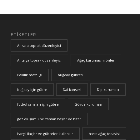
ETIKETLER
Ankara toprak düzenleyici
Antalya toprak düzenleyici
Ağaç kurumasını önler
Ballılık hastalığı
buğday gübresi
buğday için gübre
Dal kanseri
Dip kuruması
futbol sahaları için gübre
Gövde kuruması
göz oluşumu ne zaman başlar ve biter
hangi ilaçlar ve gübreler kullanılır
hasta ağaç tedavisi