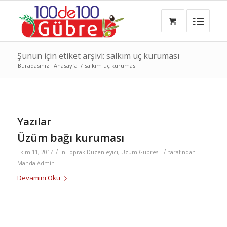
Şunun için etiket arşivi: salkım uç kuruması
Buradasınız:
Anasayfa
/
salkım uç kuruması
Yazılar
Üzüm bağı kuruması
/
/
Ekim 11, 2017
in
Toprak Düzenleyici
,
Üzüm Gübresi
tarafından
MandalAdmin
Devamını Oku