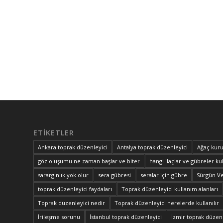
ETIKETLER
Ankara toprak düzenleyici
Antalya toprak düzenleyici
Ağaç kuru
göz oluşumu ne zaman başlar ve biter
hangi ilaçlar ve gübreler kul
sarargınlık yok olur
sera gübresi
seralar için gübre
Sürgün V
toprak düzenleyici faydaları
Toprak düzenleyici kullanım alanları
Toprak düzenleyici nedir
Toprak düzenleyici nerelerde kullanılır
İrileşme sorunu
İstanbul toprak düzenleyici
İzmir toprak düzenl