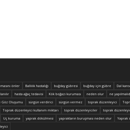
masını önler
Ballılık hastalığı
buğday gübresi
buğday için gübre
Dal kans
lanılır
hasta ağaç tedavisi
Kök boğazı kuruması
neden olur
ne yapılmalıd
e Göz Oluşumu
sürgün verdirici
sürgün vermez
toprak düzenleyici
Topra
Toprak düzenleyici kullanım miktarı
toprak düzenleyiciler
toprak düzenleyic
Uç kuruma
yaprak dökülmesi
yaprakların buruşması neden olur
Yaprak 
eyici