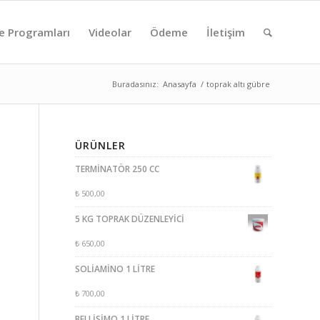
e Programları
Videolar
Ödeme
İletişim
Buradasınız:
Anasayfa
/
toprak altı gübre
ÜRÜNLER
TERMİNATÖR 250 CC
₺
500,00
5 KG TOPRAK DÜZENLEYİCİ
₺
650,00
SOLİAMİNO 1 LİTRE
₺
700,00
BELLİSİMO 1 LİTRE