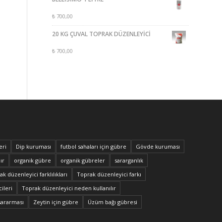
₺
700,00
20 KG ÇUVAL TOPRAK DÜZENLEYİCİ
₺
700,00
eri
Dip kuruması
futbol sahaları için gübre
Gövde kuruması
ır
organik gübre
organik gübreler
sararganlık
k düzenleyici farklılıkları
Toprak düzenleyici farkı
ileri
Toprak düzenleyici neden kullanılır
sararması
Zeytin için gübre
Üzüm bağı gübresi