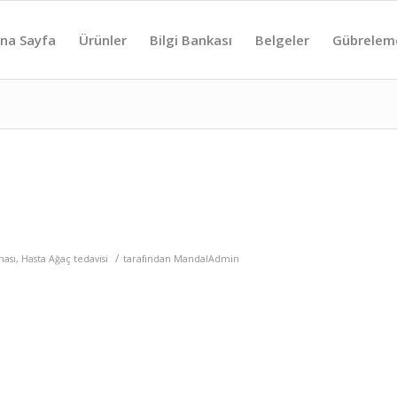
na Sayfa
Ürünler
Bilgi Bankası
Belgeler
Gübrelem
/
ması
,
Hasta Ağaç tedavisi
tarafından
MandalAdmin