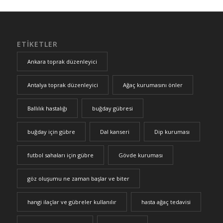
ETIKETLER
Ankara toprak düzenleyici
Antalya toprak düzenleyici
Ağaç kurumasını önler
Ballılık hastalığı
buğday gübresi
buğday için gübre
Dal kanseri
Dip kuruması
futbol sahaları için gübre
Gövde kuruması
göz oluşumu ne zaman başlar ve biter
hangi ilaçlar ve gübreler kullanılır
hasta ağaç tedavisi