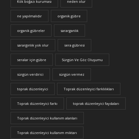
Kök boğazı kuruması
neden olur
ne yapılmalıdır
organik gübre
organik gübreler
sararganlık
sarargınlık yok olur
sera gübresi
seralar için gübre
Sürgün Ve Göz Oluşumu
sürgün verdirici
sürgün vermez
toprak düzenleyici
Toprak düzenleyici farklılıkları
Toprak düzenleyici farkı
toprak düzenleyici faydaları
Toprak düzenleyici kullanım alanları
Toprak düzenleyici kullanım miktarı