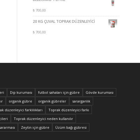
₺
700,00
20 KG ÇUVAL TOPRAK DÜZENLEYİCİ
₺
700,00
eri
Dip kuruması
futbol sahaları için gübre
Gövde kuruması
ır
organik gübre
organik gübreler
sararganlık
k düzenleyici farklılıkları
Toprak düzenleyici farkı
ileri
Toprak düzenleyici neden kullanılır
sararması
Zeytin için gübre
Üzüm bağı gübresi