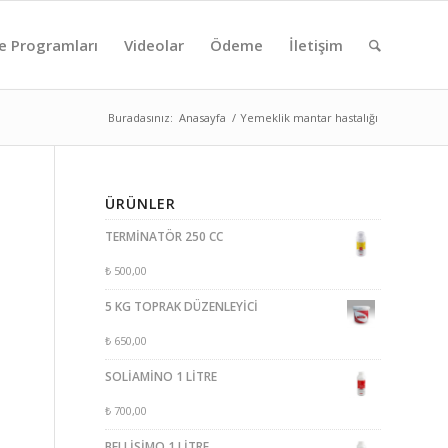
e Programları
Videolar
Ödeme
İletişim
Buradasınız:
Anasayfa
/
Yemeklik mantar hastalığı
ÜRÜNLER
TERMİNATÖR 250 CC
₺
500,00
5 KG TOPRAK DÜZENLEYİCİ
₺
650,00
SOLİAMİNO 1 LİTRE
₺
700,00
BELLİSİMO 1 LİTRE