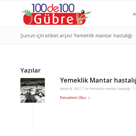
A
Şunun için etiket arşivi: Yemeklik mantar hastalığı
Yazılar
Yemeklik Mantar hastalı
/
/
Kasım 8, 2017
in
Yemeklik mantar hastalığı
Devamını Oku