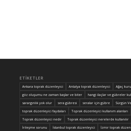
ETIKETLER
Ankara toprak düzenleyici
Antalya toprak düzenleyici
Ağaç kuru
göz oluşumu ne zaman başlar ve biter
hangi ilaçlar ve gübreler kul
sarargınlık yok olur
sera gübresi
seralar için gübre
Sürgün V
toprak düzenleyici faydaları
Toprak düzenleyici kullanım alanları
Toprak düzenleyici nedir
Toprak düzenleyici nerelerde kullanılır
İrileşme sorunu
İstanbul toprak düzenleyici
İzmir toprak düzenl