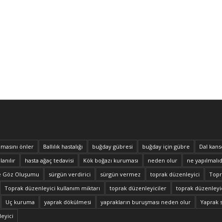
masını önler
Ballılık hastalığı
buğday gübresi
buğday için gübre
Dal kans
lanılır
hasta ağaç tedavisi
Kök boğazı kuruması
neden olur
ne yapılmalıd
e Göz Oluşumu
sürgün verdirici
sürgün vermez
toprak düzenleyici
Topra
Toprak düzenleyici kullanım miktarı
toprak düzenleyiciler
toprak düzenleyic
Uç kuruma
yaprak dökülmesi
yaprakların buruşması neden olur
Yaprak 
eyici