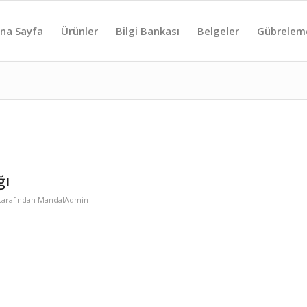
na Sayfa
Ürünler
Bilgi Bankası
Belgeler
Gübrelem
ğı
tarafından
MandalAdmin