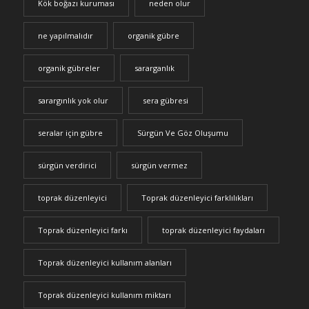
Kök boğazı kuruması
neden olur
ne yapılmalıdır
organik gübre
organik gübreler
sararganlık
sarargınlık yok olur
sera gübresi
seralar için gübre
Sürgün Ve Göz Oluşumu
sürgün verdirici
sürgün vermez
toprak düzenleyici
Toprak düzenleyici farklılıkları
Toprak düzenleyici farkı
toprak düzenleyici faydaları
Toprak düzenleyici kullanım alanları
Toprak düzenleyici kullanım miktarı