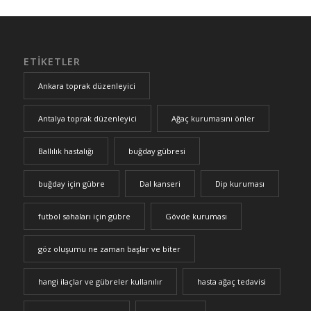
ETIKETLER
Ankara toprak düzenleyici
Antalya toprak düzenleyici
Ağaç kurumasını önler
Ballılık hastalığı
buğday gübresi
buğday için gübre
Dal kanseri
Dip kuruması
futbol sahaları için gübre
Gövde kuruması
göz oluşumu ne zaman başlar ve biter
hangi ilaçlar ve gübreler kullanılır
hasta ağaç tedavisi