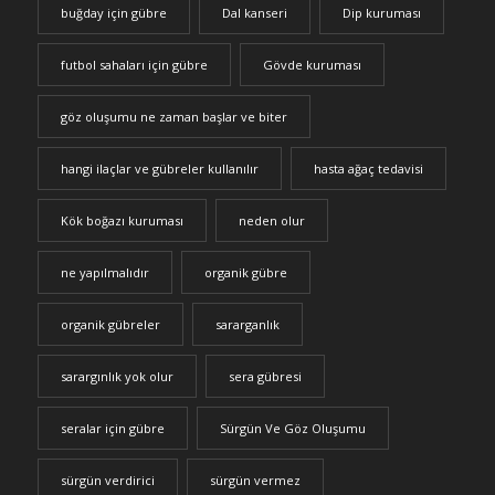
buğday için gübre
Dal kanseri
Dip kuruması
futbol sahaları için gübre
Gövde kuruması
göz oluşumu ne zaman başlar ve biter
hangi ilaçlar ve gübreler kullanılır
hasta ağaç tedavisi
Kök boğazı kuruması
neden olur
ne yapılmalıdır
organik gübre
organik gübreler
sararganlık
sarargınlık yok olur
sera gübresi
seralar için gübre
Sürgün Ve Göz Oluşumu
sürgün verdirici
sürgün vermez