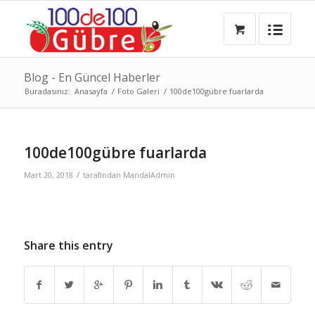
Blog - En Güncel Haberler
Buradasınız:
Anasayfa
/
Foto Galeri
/
100de100gübre fuarlarda
100de100gübre fuarlarda
/
Mart 20, 2018
tarafından
MandalAdmin
Share this entry