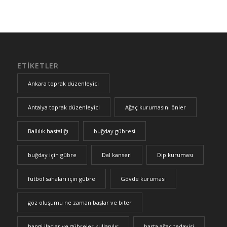
ETIKETLER
Ankara toprak düzenleyici
Antalya toprak düzenleyici
Ağaç kurumasını önler
Ballılık hastalığı
buğday gübresi
buğday için gübre
Dal kanseri
Dip kuruması
futbol sahaları için gübre
Gövde kuruması
göz oluşumu ne zaman başlar ve biter
hangi ilaçlar ve gübreler kullanılır
hasta ağaç tedavisi