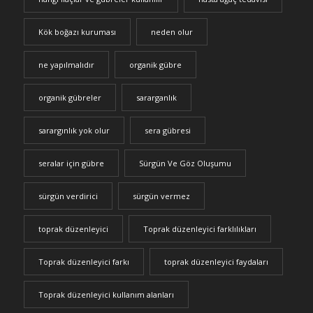
Kök boğazı kuruması
neden olur
ne yapılmalıdır
organik gübre
organik gübreler
sararganlık
sarargınlık yok olur
sera gübresi
seralar için gübre
Sürgün Ve Göz Oluşumu
sürgün verdirici
sürgün vermez
toprak düzenleyici
Toprak düzenleyici farklılıkları
Toprak düzenleyici farkı
toprak düzenleyici faydaları
Toprak düzenleyici kullanım alanları