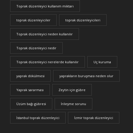
Toprak düzenleyici kullanım miktarı
toprak düzenleyiciler
toprak düzenleyicileri
Toprak düzenleyici neden kullanılır
Toprak düzenleyici nedir
Toprak düzenleyici nerelerde kullanılır
Uç kuruma
yaprak dökülmesi
yaprakların buruşması neden olur
Yaprak sararması
Zeytin için gübre
Üzüm bağı gübresi
İrileşme sorunu
İstanbul toprak düzenleyici
İzmir toprak düzenleyici