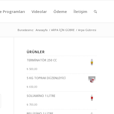
e Programları
Videolar
Ödeme
İletişim
Buradasınız:
Anasayfa
/
ARPA İÇİN GÜBRE
/
Arpa Gübresi
ÜRÜNLER
TERMİNATÖR 250 CC
₺
500,00
5 KG TOPRAK DÜZENLEYİCİ
₺
650,00
SOLİAMİNO 1 LİTRE
₺
700,00
BELLİSİMO 1 LİTRE