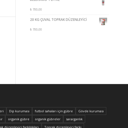
₺
700,00
20 KG ÇUVAL TOPRAK DÜZENLEYİCİ
₺
700,00
eri
Dip kuruması
futbol sahaları için gübre
Gövde kuruması
ır
organik gübre
organik gübreler
sararganlık
k düzenleyici farklılıkları
Toprak düzenleyici farkı