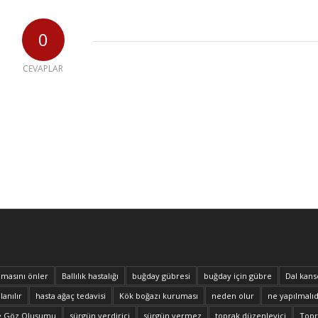
0
CEVAPLAR
masını önler
Ballılık hastalığı
buğday gübresi
buğday için gübre
Dal kans
lanılır
hasta ağaç tedavisi
Kök boğazı kuruması
neden olur
ne yapılmalıd
e Göz Oluşumu
sürgün verdirici
sürgün vermez
toprak düzenleyici
Topra