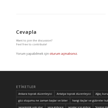
Cevapla
Want to join the discussion?
Feel free to contribute!
Yorum yapabilmek için
oturum açmalısınız
.
ETIKETLER
Ankara toprak düzenleyici
Antalya toprak düzenleyici
Ağaç kuru
göz oluşumu ne zaman başlar ve biter
hangi ilaçlar ve gübreler kul
sarargınlık yok olur
sera gübresi
seralar için gübre
Sürgün V