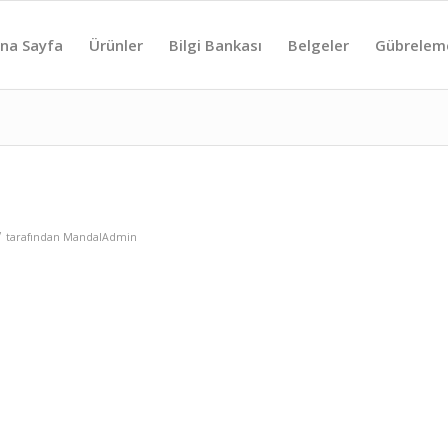
na Sayfa
Ürünler
Bilgi Bankası
Belgeler
Gübrelem
/
tarafından
MandalAdmin