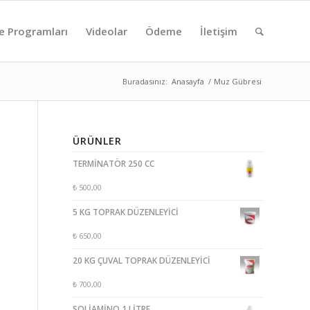
e Programları
Videolar
Ödeme
İletişim
Buradasınız:
Anasayfa
/
Muz Gübresi
ÜRÜNLER
TERMİNATÖR 250 CC
₺
500,00
5 KG TOPRAK DÜZENLEYİCİ
₺
650,00
20 KG ÇUVAL TOPRAK DÜZENLEYİCİ
₺
700,00
SOLİAMİNO 1 LİTRE