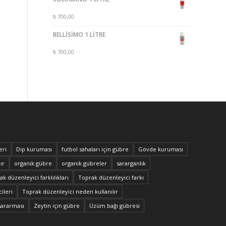
₺
700,00
BELLİSİMO 1 LİTRE
₺
700,00
eri
Dip kuruması
futbol sahaları için gübre
Gövde kuruması
ır
organik gübre
organik gübreler
sararganlık
k düzenleyici farklılıkları
Toprak düzenleyici farkı
ileri
Toprak düzenleyici neden kullanılır
sararması
Zeytin için gübre
Üzüm bağı gübresi