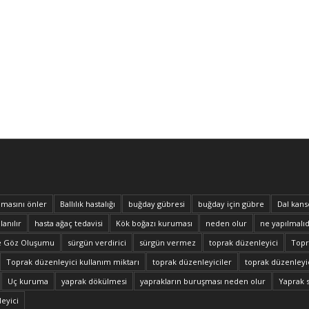
masını önler
Ballılık hastalığı
buğday gübresi
buğday için gübre
Dal kans
lanılır
hasta ağaç tedavisi
Kök boğazı kuruması
neden olur
ne yapılmalıd
e Göz Oluşumu
sürgün verdirici
sürgün vermez
toprak düzenleyici
Topra
Toprak düzenleyici kullanım miktarı
toprak düzenleyiciler
toprak düzenleyic
Uç kuruma
yaprak dökülmesi
yaprakların buruşması neden olur
Yaprak 
eyici