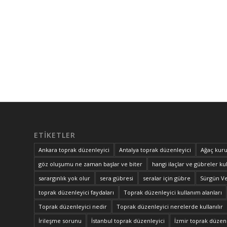
ETIKETLER
Ankara toprak düzenleyici
Antalya toprak düzenleyici
Ağaç kuru
göz oluşumu ne zaman başlar ve biter
hangi ilaçlar ve gübreler kul
sarargınlık yok olur
sera gübresi
seralar için gübre
Sürgün V
toprak düzenleyici faydaları
Toprak düzenleyici kullanım alanları
Toprak düzenleyici nedir
Toprak düzenleyici nerelerde kullanılır
İrileşme sorunu
İstanbul toprak düzenleyici
İzmir toprak düzenl