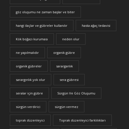
göz oluşumu ne zaman başlar ve biter
hangi ilaçlar ve gübreler kullanılır
hasta ağaç tedavisi
Kök boğazı kuruması
neden olur
ne yapılmalıdır
organik gübre
organik gübreler
sararganlık
sarargınlık yok olur
sera gübresi
seralar için gübre
Sürgün Ve Göz Oluşumu
sürgün verdirici
sürgün vermez
toprak düzenleyici
Toprak düzenleyici farklılıkları