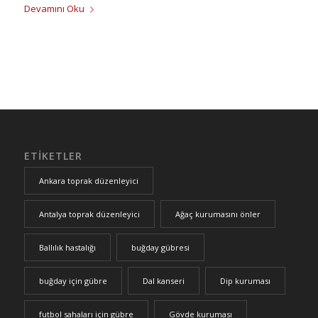
Devamını Oku
ETIKETLER
Ankara toprak düzenleyici
Antalya toprak düzenleyici
Ağaç kurumasını önler
Ballılık hastalığı
buğday gübresi
buğday için gübre
Dal kanseri
Dip kuruması
futbol sahaları için gübre
Gövde kuruması