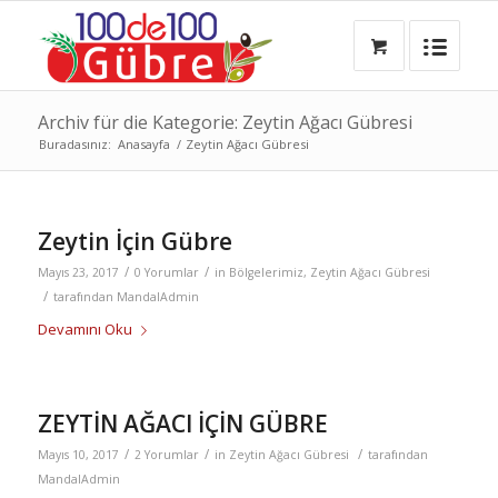
Archiv für die Kategorie: Zeytin Ağacı Gübresi
Buradasınız:
Anasayfa
/
Zeytin Ağacı Gübresi
Zeytin İçin Gübre
/
/
Mayıs 23, 2017
0 Yorumlar
in
Bölgelerimiz
,
Zeytin Ağacı Gübresi
/
tarafından
MandalAdmin
Devamını Oku
ZEYTİN AĞACI İÇİN GÜBRE
/
/
/
Mayıs 10, 2017
2 Yorumlar
in
Zeytin Ağacı Gübresi
tarafından
MandalAdmin