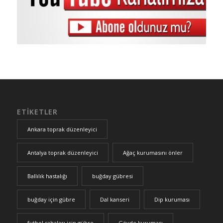
ETIKETLER
Ankara toprak düzenleyici
Antalya toprak düzenleyici
Ağaç kurumasını önler
Ballılık hastalığı
buğday gübresi
buğday için gübre
Dal kanseri
Dip kuruması
futbol sahaları için gübre
Gövde kuruması