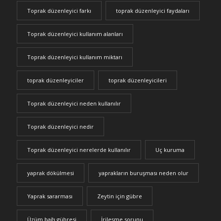
Toprak düzenleyici farkı
toprak düzenleyici faydaları
Toprak düzenleyici kullanım alanları
Toprak düzenleyici kullanım miktarı
toprak düzenleyiciler
toprak düzenleyicileri
Toprak düzenleyici neden kullanılır
Toprak düzenleyici nedir
Toprak düzenleyici nerelerde kullanılır
Uç kuruma
yaprak dökülmesi
yaprakların buruşması neden olur
Yaprak sararması
Zeytin için gübre
Üzüm bağı gübresi
İrileşme sorunu