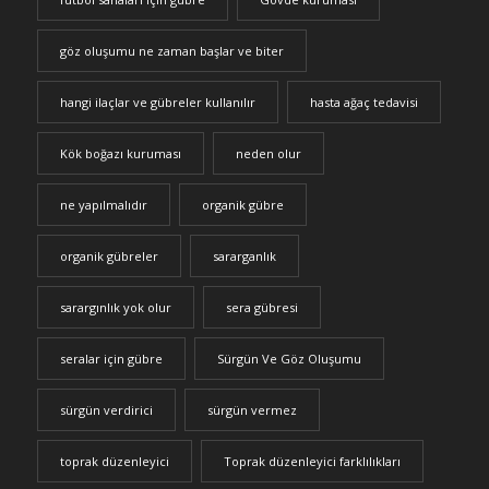
göz oluşumu ne zaman başlar ve biter
hangi ilaçlar ve gübreler kullanılır
hasta ağaç tedavisi
Kök boğazı kuruması
neden olur
ne yapılmalıdır
organik gübre
organik gübreler
sararganlık
sarargınlık yok olur
sera gübresi
seralar için gübre
Sürgün Ve Göz Oluşumu
sürgün verdirici
sürgün vermez
toprak düzenleyici
Toprak düzenleyici farklılıkları