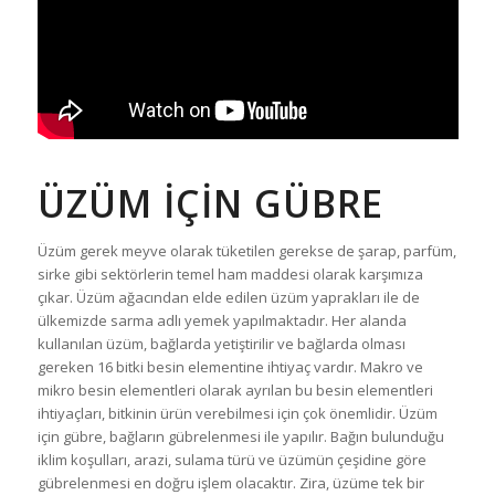
ÜZÜM İÇİN GÜBRE
Üzüm gerek meyve olarak tüketilen gerekse de şarap, parfüm,
sirke gibi sektörlerin temel ham maddesi olarak karşımıza
çıkar. Üzüm ağacından elde edilen üzüm yaprakları ile de
ülkemizde sarma adlı yemek yapılmaktadır. Her alanda
kullanılan üzüm, bağlarda yetiştirilir ve bağlarda olması
gereken 16 bitki besin elementine ihtiyaç vardır. Makro ve
mikro besin elementleri olarak ayrılan bu besin elementleri
ihtiyaçları, bitkinin ürün verebilmesi için çok önemlidir. Üzüm
için gübre, bağların gübrelenmesi ile yapılır. Bağın bulunduğu
iklim koşulları, arazi, sulama türü ve üzümün çeşidine göre
gübrelenmesi en doğru işlem olacaktır. Zira, üzüme tek bir